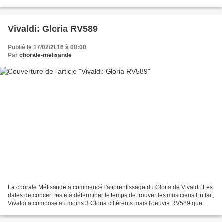
Il s'agit d'un extrait...
Vivaldi: Gloria RV589
Publié le 17/02/2016 à 08:00
Par
chorale-melisande
La chorale Mélisande a commencé l'apprentissage du Gloria de Vivaldi. Les
dates de concert reste à déterminer le temps de trouver les musiciens En fait,
Vivaldi a composé au moins 3 Gloria différents mais l'oeuvre RV589 que
nous étudions est la plus populaire....