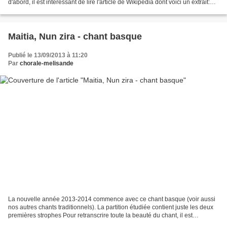
d'abord, il est intéressant de lire l'article de Wikipédia dont voici un extrait:
Bach écrivit cette cantate...
Maitia, Nun zira - chant basque
Publié le 13/09/2013 à 11:20
Par
chorale-melisande
La nouvelle année 2013-2014 commence avec ce chant basque (voir aussi
nos autres chants traditionnels). La partition étudiée contient juste les deux
premières strophes Pour retranscrire toute la beauté du chant, il est
important de respecter la prononciation...