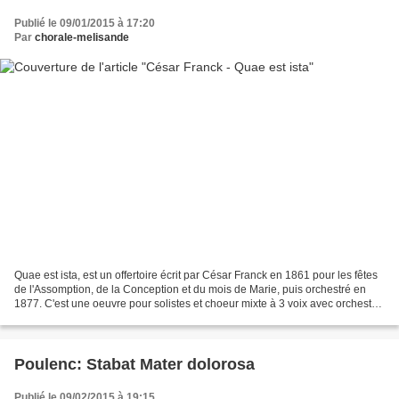
Publié le 09/01/2015 à 17:20
Par
chorale-melisande
Quae est ista, est un offertoire écrit par César Franck en 1861 pour les fêtes
de l'Assomption, de la Conception et du mois de Marie, puis orchestré en
1877. C'est une oeuvre pour solistes et choeur mixte à 3 voix avec orchestre
ou orgue, harpe et contrebasse,...
Poulenc: Stabat Mater dolorosa
Publié le 09/02/2015 à 19:15