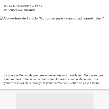
Publié le 16/04/2014 à 13:07
Par
chorale-melisande
La chorale Mélisande prépare actuellement un chant italien, Gobbo so pare.
Il rentre dans notre série de chants traditionnels, comme Maitia nun zira
(chant basque) ou Gueroug'ner (chant arménien) Gobbo so pare est une
comptine (filastrocca) très ancienne...