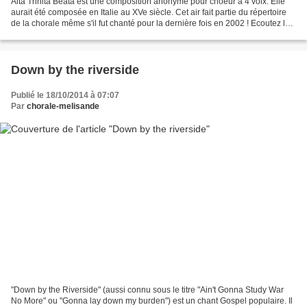
Alta Trinita Beata est une composition anonyme pour choeur à 4 voix. Elle
aurait été composée en Italie au XVe siècle. Cet air fait partie du répertoire
de la chorale même s'il fut chanté pour la dernière fois en 2002 ! Ecoutez le
Choeur de Dresde ci-dessous...
Down by the riverside
Publié le 18/10/2014 à 07:07
Par
chorale-melisande
"Down by the Riverside" (aussi connu sous le titre "Ain't Gonna Study War
No More" ou "Gonna lay down my burden") est un chant Gospel populaire. Il