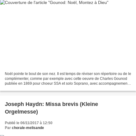
Noël pointe le bout de son nez. Il est temps de réviser son répertoire ou de le
complémenter, comme par exemple avec cette oeuvre de Charles Gounod
publiée en 1869 pour choeur SSA et solo Soprano, avec accompagnement
Orgue et Piano Le fichier de travail...
Joseph Haydn: Missa brevis (Kleine
Orgelmesse)
Publié le 06/11/2017 à 12:50
Par
chorale-melisande