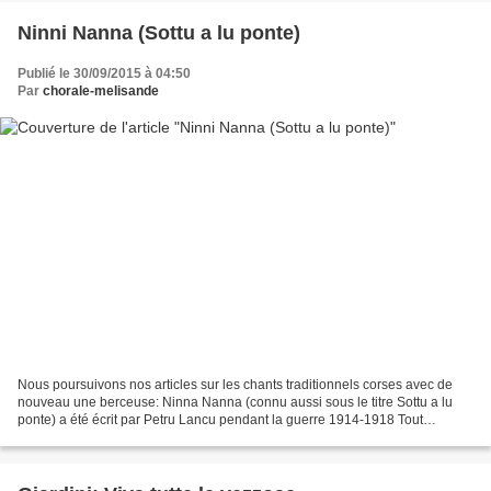
Ninni Nanna (Sottu a lu ponte)
Publié le 30/09/2015 à 04:50
Par
chorale-melisande
Nous poursuivons nos articles sur les chants traditionnels corses avec de
nouveau une berceuse: Ninna Nanna (connu aussi sous le titre Sottu a lu
ponte) a été écrit par Petru Lancu pendant la guerre 1914-1918 Tout
d'abord, voici une très belle interprétation...