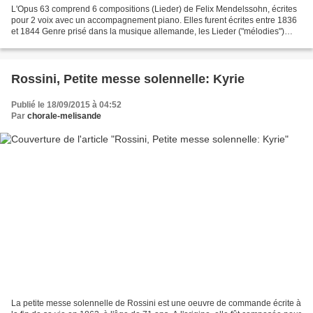
L'Opus 63 comprend 6 compositions (Lieder) de Felix Mendelssohn, écrites
pour 2 voix avec un accompagnement piano. Elles furent écrites entre 1836
et 1844 Genre prisé dans la musique allemande, les Lieder ("mélodies")
sont plutôt des chants à une voix...
Rossini, Petite messe solennelle: Kyrie
Publié le 18/09/2015 à 04:52
Par
chorale-melisande
La petite messe solennelle de Rossini est une oeuvre de commande écrite à