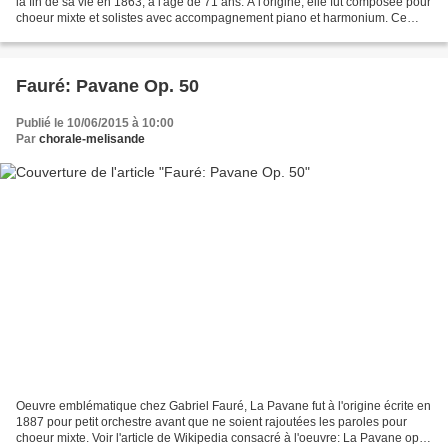
la fin de sa vie en 1863, à l'âge de 71 ans. A l'origine, elle fût composée pour
choeur mixte et solistes avec accompagnement piano et harmonium. Ce
n'est qu'en 1867 que Rossini...
Fauré: Pavane Op. 50
Publié le 10/06/2015 à 10:00
Par
chorale-melisande
Oeuvre emblématique chez Gabriel Fauré, La Pavane fut à l'origine écrite en
1887 pour petit orchestre avant que ne soient rajoutées les paroles pour
choeur mixte. Voir l'article de Wikipedia consacré à l'oeuvre: La Pavane op.