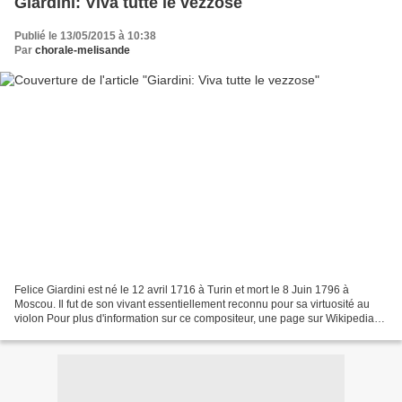
Giardini: Viva tutte le vezzose
Publié le 13/05/2015 à 10:38
Par
chorale-melisande
Felice Giardini est né le 12 avril 1716 à Turin et mort le 8 Juin 1796 à
Moscou. Il fut de son vivant essentiellement reconnu pour sa virtuosité au
violon Pour plus d'information sur ce compositeur, une page sur Wikipedia
lui est consacrée: Pour les articles...