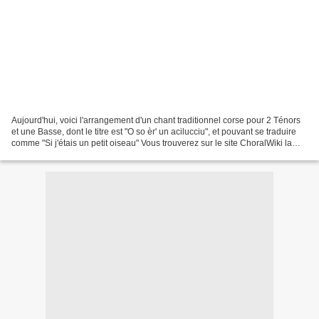
Aujourd'hui, voici l'arrangement d'un chant traditionnel corse pour 2 Ténors
et une Basse, dont le titre est "O so èr' un acilucciu", et pouvant se traduire
comme "Si j'étais un petit oiseau" Vous trouverez sur le site ChoralWiki la
partition et un fichier...