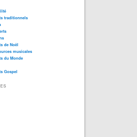
lité
s traditionnels
a
erts
ns
s de Noël
ources musicales
ts du Monde
ts Gospel
VES