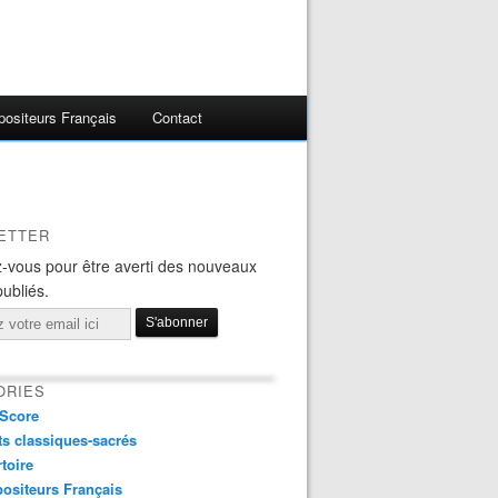
ositeurs Français
Contact
ETTER
-vous pour être averti des nouveaux
publiés.
ORIES
Score
s classiques-sacrés
toire
ositeurs Français