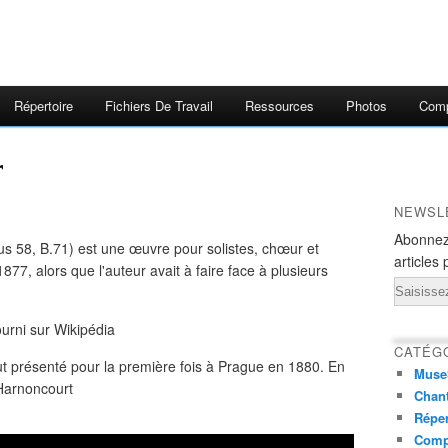
Répertoire
Fichiers De Travail
Ressources
Photos
Comp
r
NEWSL
Abonnez
s 58, B.71) est une œuvre pour solistes, chœur et
articles 
77, alors que l'auteur avait à faire face à plusieurs
Email
ourni sur Wikipédia
CATÉG
ut présenté pour la première fois à Prague en 1880. En
Muse
 Harnoncourt
Chant
Réper
Comp