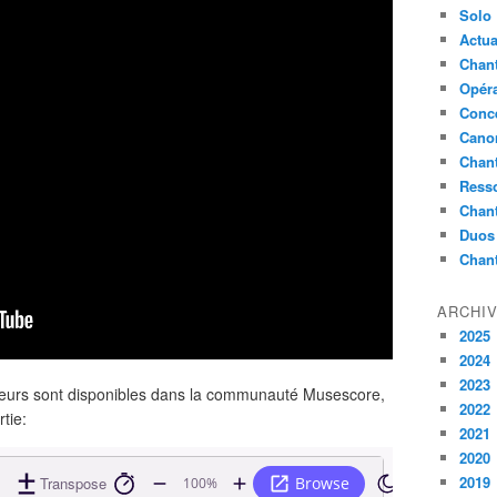
Solo
Actua
Chant
Opér
Conc
Cano
Chant
Ress
Chan
Duos
Chan
ARCHI
2025
2024
2023
usieurs sont disponibles dans la communauté Musescore,
2022
tie:
2021
2020
2019