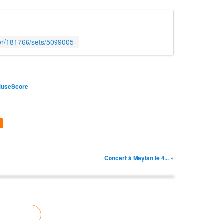
er/181766/sets/5099005
useScore
Concert à Meylan le 4... »