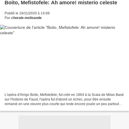
Boito, Mefistofele: Ah amore! misterio celeste
Publié le 16/11/2020 à 14:06
Par
chorale-melisande
L'opéra d'Arrigo Boito, Mefistofele, fut créé en 1864 à la Scala de Milan Basé
sur l'histoire de Faust, l'opéra fut d'abord un échec, pour être ensuite
remanié en une oeuvre plus courte qui reste encore jouée un peu partout
dans le monde, sans atteindre...