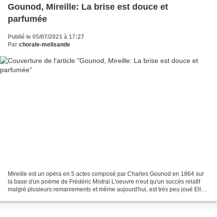
Gounod, Mireille: La brise est douce et
parfumée
Publié le 05/07/2021 à 17:27
Par
chorale-melisande
Mireille est un opéra en 5 actes composé par Charles Gounod en 1864 sur
la base d'un poème de Frédéric Mistral L'oeuvre n'eut qu'un succès relatif
malgré plusieurs remaniements et même aujourd'hui, est très peu joué Elle
mérite pourtant d'être (re)découverte....