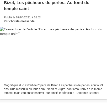
Bizet, Les pêcheurs de perles: Au fond du
temple saint
Publié le 07/04/2021 à 08:24
Par
chorale-melisande
Magnifique duo extrait de l'opéra de Bizet, Les pêcheurs de perles, écrit à 23
ans. Duo masculin où tous deux, Nadir et Zugra, sont amoureux de la même
femme, mais veulent conserver leur amitié indéfectible. Benjamin Bernheim
and Ludovic Tézier perform...