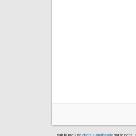
Voir le profil de
chorale-melisande
sur le portail