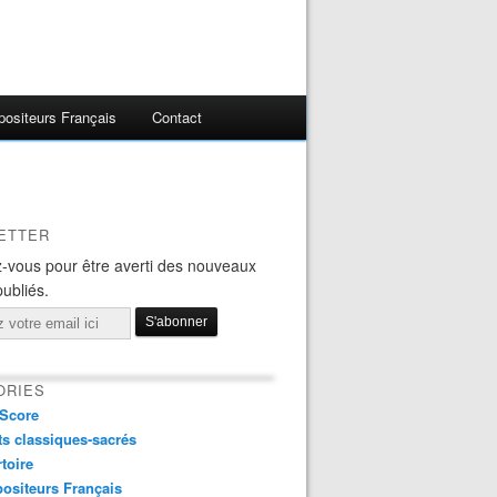
ositeurs Français
Contact
ETTER
-vous pour être averti des nouveaux
publiés.
ORIES
Score
s classiques-sacrés
toire
ositeurs Français