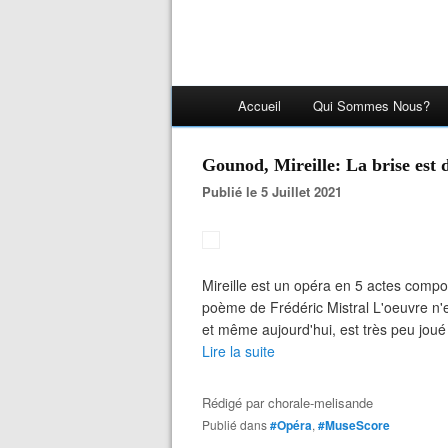
Accueil
Qui Sommes Nous?
Gounod, Mireille: La brise est
Publié le 5 Juillet 2021
Mireille est un opéra en 5 actes comp
poème de Frédéric Mistral L'oeuvre n'
et même aujourd'hui, est très peu joué 
Lire la suite
Rédigé par
chorale-melisande
Publié dans
#Opéra
,
#MuseScore