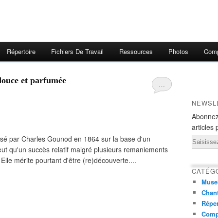
Répertoire
Fichiers De Travail
Ressources
Photos
Comp
 douce et parfumée
…
NEWSL
Abonnez
articles 
osé par Charles Gounod en 1864 sur la base d'un
Email
eut qu'un succès relatif malgré plusieurs remaniements
Elle mérite pourtant d'être (re)découverte....
CATÉG
Muse
Chant
Réper
Comp