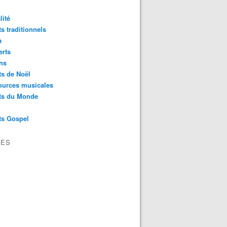
lité
s traditionnels
a
erts
ns
s de Noël
ources musicales
ts du Monde
ts Gospel
VES