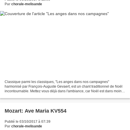
Par
chorale-melisande
Classique parmi les classiques, "Les anges dans nos campagnes"
harmonisé par François-Auguste Gevaert, est un chant traditionnel de Noël
incontournable. Mettez vous déjà dans l'ambiance, car Noël est dans moins
de trois mois ! 71295 Église St-Michel /...
Mozart: Ave Maria KV554
Publié le 03/10/2017 à 07:39
Par
chorale-melisande