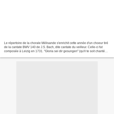
Le répertoire de la chorale Mélisande s'enrichit cette année d'un choeur tiré
de la cantate BWV 140 de J.S. Bach, dite cantate du veilleur. Celle-ci fut
composée à Leizig en 1731. "Gloria sei dir gesungen" (qu'il te soit chanté
Gloria) est le choeur final...