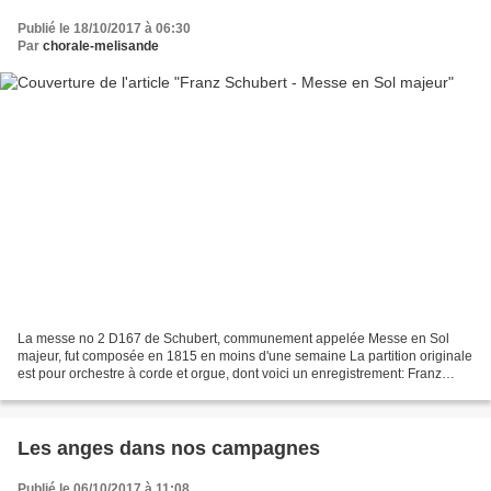
Publié le 18/10/2017 à 06:30
Par
chorale-melisande
La messe no 2 D167 de Schubert, communement appelée Messe en Sol
majeur, fut composée en 1815 en moins d'une semaine La partition originale
est pour orchestre à corde et orgue, dont voici un enregistrement: Franz
Schubert - Messe G-Dur NATIONAL CHAMBER...
Les anges dans nos campagnes
Publié le 06/10/2017 à 11:08