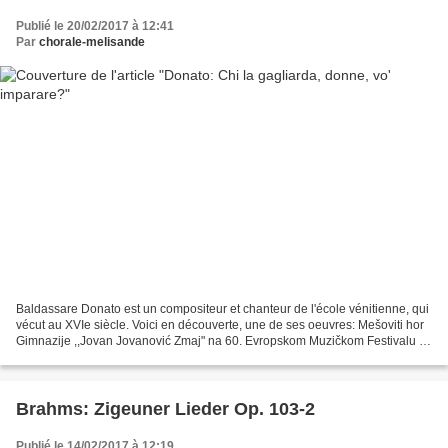
Publié le 20/02/2017 à 12:41
Par
chorale-melisande
Baldassare Donato est un compositeur et chanteur de l'école vénitienne, qui
vécut au XVIe siècle. Voici en découverte, une de ses oeuvres: Mešoviti hor
Gimnazije ,,Jovan Jovanović Zmaj" na 60. Evropskom Muzičkom Festivalu za
mlade u Neerpelt-u, Belgiji....
Brahms: Zigeuner Lieder Op. 103-2
Publié le 14/02/2017 à 12:19