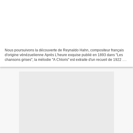
Nous poursuivons la découverte de Reynaldo Hahn, compositeur français
d'origine vénézuelienne Après L'heure exquise publié en 1893 dans "Les
chansons grises", la mélodie "A Chloris" est extraite d'un recueil de 1922 .
Elle a été écrite sur un poème de...