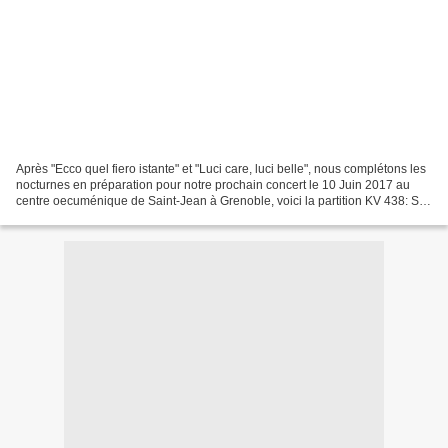
Après "Ecco quel fiero istante" et "Luci care, luci belle", nous complétons les
nocturnes en préparation pour notre prochain concert le 10 Juin 2017 au
centre oecuménique de Saint-Jean à Grenoble, voici la partition KV 438: Se
lontan ben mio tu sei Pour...