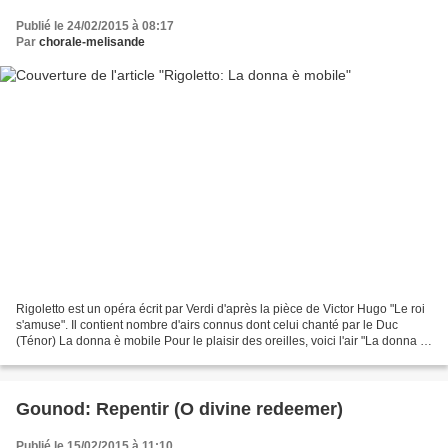
Publié le 24/02/2015 à 08:17
Par
chorale-melisande
Rigoletto est un opéra écrit par Verdi d'après la pièce de Victor Hugo "Le roi
s'amuse". Il contient nombre d'airs connus dont celui chanté par le Duc
(Ténor) La donna è mobile Pour le plaisir des oreilles, voici l'air "La donna è
mobile" chanté par Pavarotti Pour...
Gounod: Repentir (O divine redeemer)
Publié le 15/02/2015 à 11:10