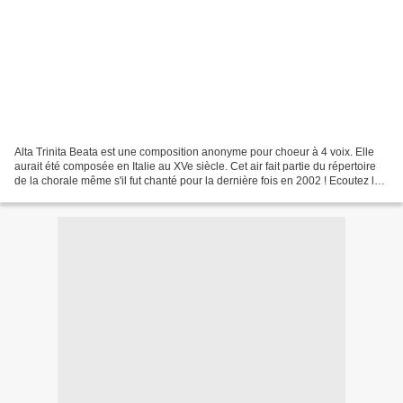
Alta Trinita Beata est une composition anonyme pour choeur à 4 voix. Elle
aurait été composée en Italie au XVe siècle. Cet air fait partie du répertoire
de la chorale même s'il fut chanté pour la dernière fois en 2002 ! Ecoutez le
Choeur de Dresde ci-dessous...