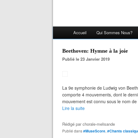
Accueil
Qui Sommes Nous?
Beethoven: Hymne à la joie
Publié le 23 Janvier 2019
La 9e symphonie de Ludwig von Beetho
comporte 4 mouvements, dont le dernier
mouvement est connu sous le nom de "l'
Lire la suite
Rédigé par
chorale-melisande
Publié dans
#MuseScore
,
#Chants classiq