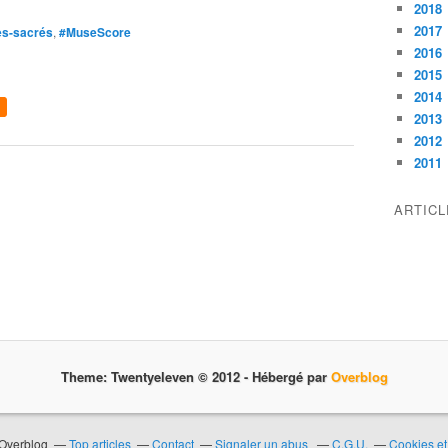
2018
2017
es-sacrés
,
#MuseScore
2016
2015
2014
2013
2012
2011
ARTIC
Theme: Twentyeleven © 2012 -
Hébergé par
Overblog
 Overblog
Top articles
Contact
Signaler un abus
C.G.U.
Cookies et