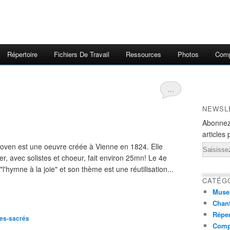
Répertoire
Fichiers De Travail
Ressources
Photos
Comp
…
NEWSL
Abonnez
articles 
ven est une oeuvre créée à Vienne en 1824. Elle
Email
, avec solistes et choeur, fait environ 25mn! Le 4e
hymne à la joie" et son thème est une réutilisation...
CATÉG
Muse
Chant
Réper
ues-sacrés
Comp