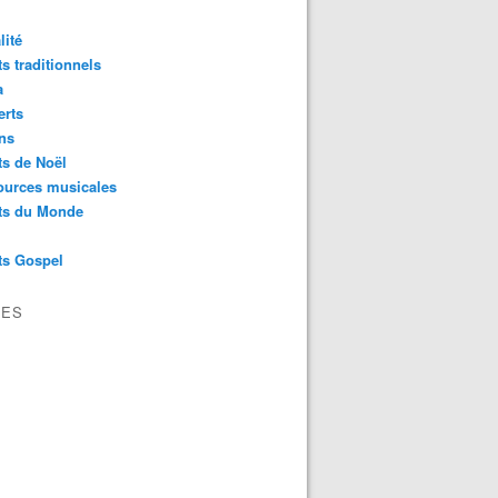
lité
s traditionnels
a
erts
ns
s de Noël
ources musicales
ts du Monde
ts Gospel
VES