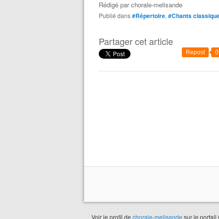
Rédigé par
chorale-melisande
Publié dans
#Répertoire
,
#Chants classiqu
Partager cet article
Repost
0
Voir le profil de
chorale-melisande
sur le portail