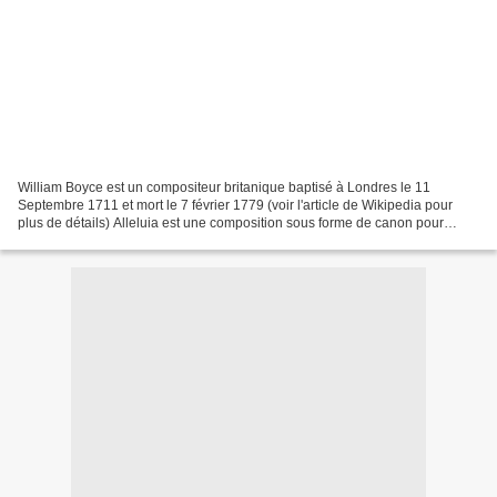
William Boyce est un compositeur britanique baptisé à Londres le 11
Septembre 1711 et mort le 7 février 1779 (voir l'article de Wikipedia pour
plus de détails) Alleluia est une composition sous forme de canon pour
choeur mixte, chantée à Capella. La vidéo...