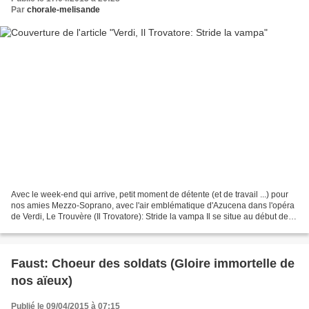
Par
chorale-melisande
Avec le week-end qui arrive, petit moment de détente (et de travail ...) pour
nos amies Mezzo-Soprano, avec l'air emblématique d'Azucena dans l'opéra
de Verdi, Le Trouvère (Il Trovatore): Stride la vampa Il se situe au début de
l'acte 2, dans le camps...
Faust: Choeur des soldats (Gloire immortelle de
nos aïeux)
Publié le 09/04/2015 à 07:15