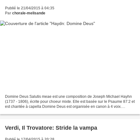
Publié le 21/04/2015 à 04:35
Par
chorale-melisande
Domine Deus Salutis meae est une composition de Joseph Michael Hayhn
(1737 - 1806), écrite pour choeur mixte. Elle est basée sur le Psaume 87:2 et
est chantée à capella Domine Deus est organisée en canon à 4 voix.
Malheureusement, il n'existe pas de version...
Verdi, Il Trovatore: Stride la vampa
Publié le 17/04/2015 à 20:28