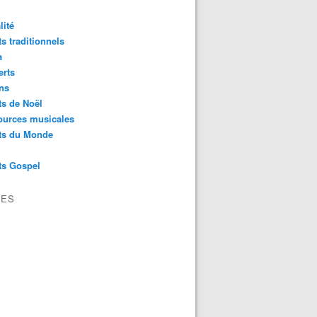
lité
s traditionnels
a
erts
ns
s de Noël
ources musicales
ts du Monde
ts Gospel
VES