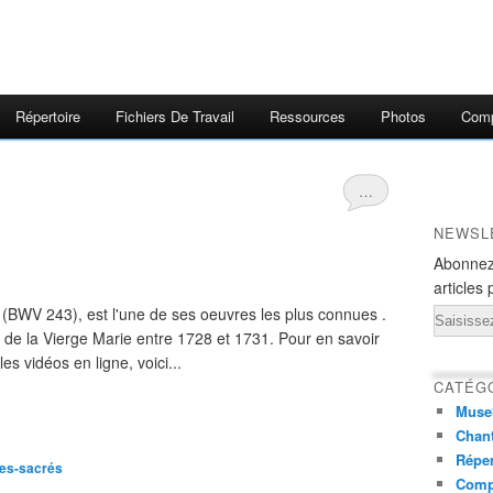
Répertoire
Fichiers De Travail
Ressources
Photos
Comp
…
NEWSL
Abonnez
articles 
(BWV 243), est l'une de ses oeuvres les plus connues .
Email
tion de la Vierge Marie entre 1728 et 1731. Pour en savoir
s vidéos en ligne, voici...
CATÉG
Muse
Chant
Réper
ues-sacrés
Comp