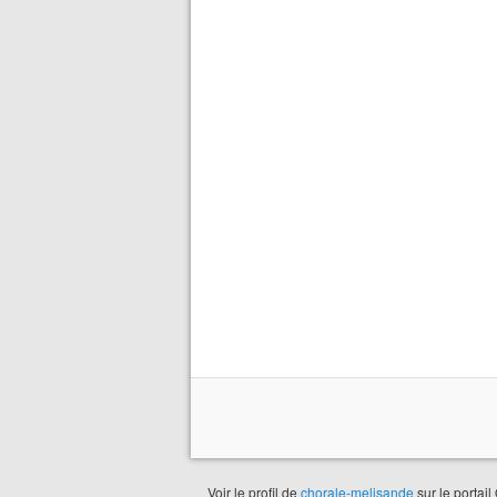
Voir le profil de
chorale-melisande
sur le portail