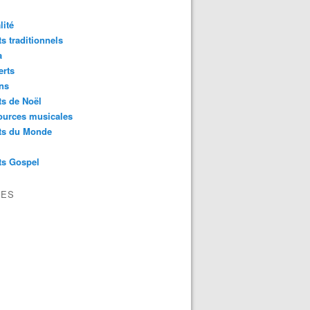
lité
s traditionnels
a
erts
ns
s de Noël
ources musicales
ts du Monde
ts Gospel
VES