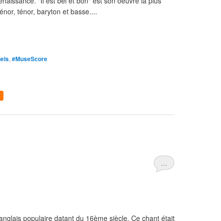
naissance. "Il est bel et bon" est son oeuvre la plus
énor, ténor, baryton et basse....
nels
,
#MuseScore
…
anglais populaire datant du 16ème siècle. Ce chant était