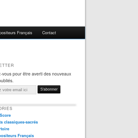
ositeurs Français
Contact
ETTER
-vous pour être averti des nouveaux
publiés.
ORIES
Score
s classiques-sacrés
toire
ositeurs Français