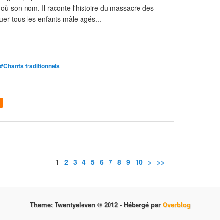
'où son nom. Il raconte l'histoire du massacre des
tuer tous les enfants mâle agés...
#Chants traditionnels
1
2
3
4
5
6
7
8
9
10
>
>>
Theme: Twentyeleven © 2012 -
Hébergé par
Overblog