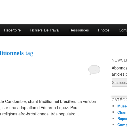
Répertoire
Fichiers De Travail
Ressources
Photos
Comp
itionnels
tag
NEWSL
Abonnez
…
articles 
Email
CATÉG
 Candomble, chant traditionnel brésilien. La version
Muse
B, sur une adaptation d'Eduardo Lopez. Pour
Chant
eligions afro-brésiliennes, très populaire...
Réper
Comp