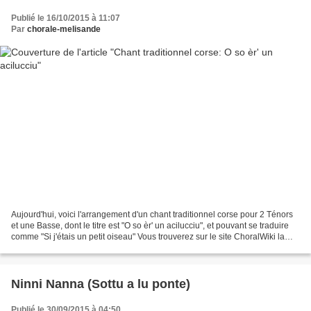
Publié le 16/10/2015 à 11:07
Par
chorale-melisande
Aujourd'hui, voici l'arrangement d'un chant traditionnel corse pour 2 Ténors
et une Basse, dont le titre est "O so èr' un acilucciu", et pouvant se traduire
comme "Si j'étais un petit oiseau" Vous trouverez sur le site ChoralWiki la
partition et un fichier...
Ninni Nanna (Sottu a lu ponte)
Publié le 30/09/2015 à 04:50