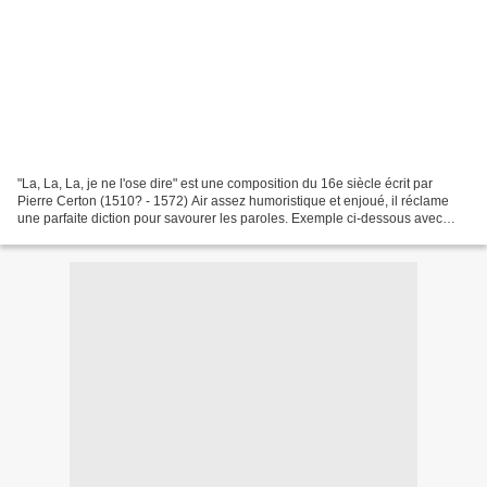
"La, La, La, je ne l'ose dire" est une composition du 16e siècle écrit par
Pierre Certon (1510? - 1572) Air assez humoristique et enjoué, il réclame
une parfaite diction pour savourer les paroles. Exemple ci-dessous avec
deux vidéos prises sur 2 tempos...