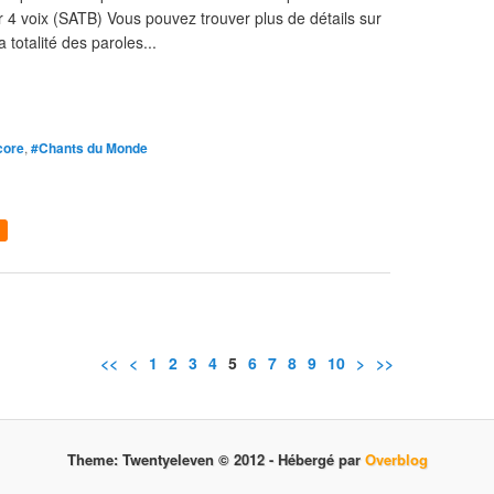
our 4 voix (SATB) Vous pouvez trouver plus de détails sur
a totalité des paroles...
core
,
#Chants du Monde
<<
<
1
2
3
4
5
6
7
8
9
10
>
>>
Theme: Twentyeleven © 2012 -
Hébergé par
Overblog