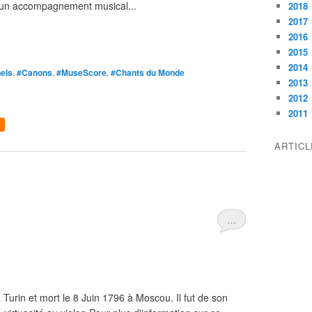
c un accompagnement musical...
2018
2017
2016
2015
2014
nels
,
#Canons
,
#MuseScore
,
#Chants du Monde
2013
2012
2011
ARTIC
…
à Turin et mort le 8 Juin 1796 à Moscou. Il fut de son