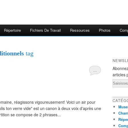
Répertoire
Fichiers De Travail
Ressources
Photos
Comp
itionnels
tag
NEWSL
Abonnez
…
articles 
Email
CATÉG
emaine, réagissons vigoureusement! Voici un air pour
Muse
is ton verre vide" est un canon à deux voix d'après une
Chant
rtition se compose de 2 phrases...
Réper
Comp