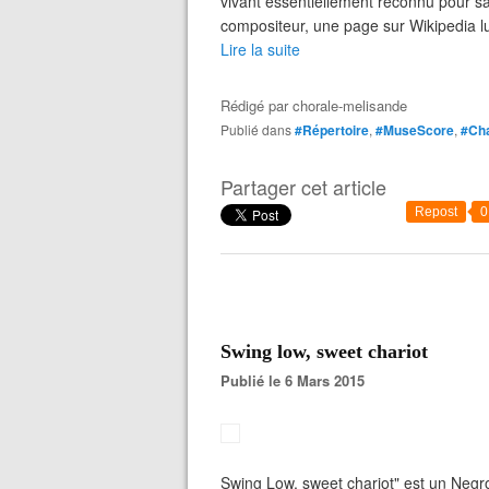
vivant essentiellement reconnu pour sa 
compositeur, une page sur Wikipedia lui
Lire la suite
Rédigé par
chorale-melisande
Publié dans
#Répertoire
,
#MuseScore
,
#Ch
Partager cet article
Repost
0
Swing low, sweet chariot
Publié le 6 Mars 2015
Swing Low, sweet chariot" est un Negro