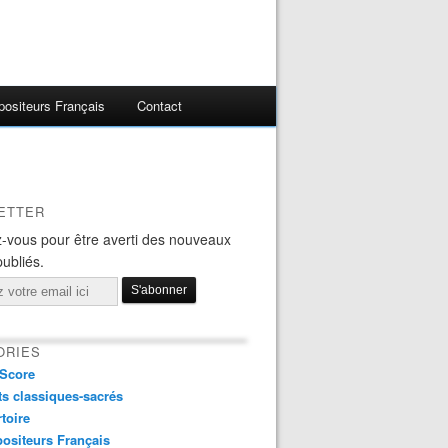
ositeurs Français
Contact
ETTER
-vous pour être averti des nouveaux
publiés.
ORIES
Score
s classiques-sacrés
toire
ositeurs Français