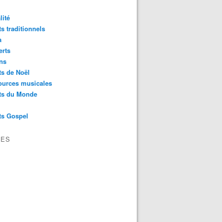
lité
s traditionnels
a
erts
ns
s de Noël
ources musicales
ts du Monde
ts Gospel
VES