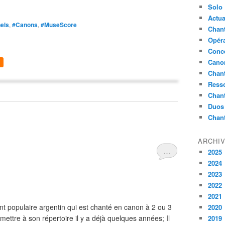
Solo
Actua
nels
,
#Canons
,
#MuseScore
Chant
Opér
Conc
Cano
Chant
Ress
Chan
Duos
Chan
ARCHI
…
2025
2024
2023
2022
2021
t populaire argentin qui est chanté en canon à 2 ou 3
2020
e mettre à son répertoire il y a déjà quelques années; Il
2019