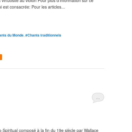
virtuosité au violon Pour plus d'information sur ce
 est consacrée: Pour les articles...
ants du Monde
,
#Chants traditionnels
…
-Spiritual composé à la fin du 19e siècle par Wallace