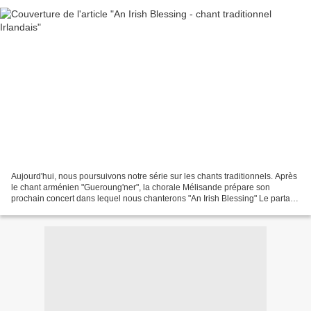
Aujourd'hui, nous poursuivons notre série sur les chants traditionnels. Après
le chant arménien "Gueroung'ner", la chorale Mélisande prépare son
prochain concert dans lequel nous chanterons "An Irish Blessing" Le partage
des partitions et fichiers musicaux...