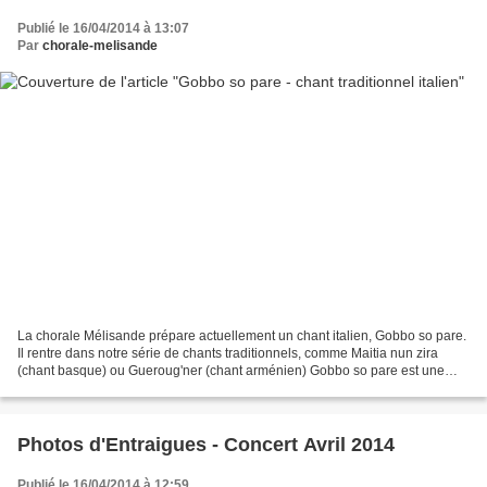
Publié le 16/04/2014 à 13:07
Par
chorale-melisande
La chorale Mélisande prépare actuellement un chant italien, Gobbo so pare.
Il rentre dans notre série de chants traditionnels, comme Maitia nun zira
(chant basque) ou Gueroug'ner (chant arménien) Gobbo so pare est une
comptine (filastrocca) très ancienne...
Photos d'Entraigues - Concert Avril 2014
Publié le 16/04/2014 à 12:59