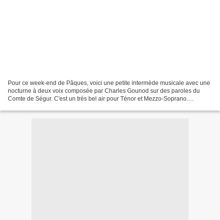
Pour ce week-end de Pâques, voici une petite intermède musicale avec une
nocturne à deux voix composée par Charles Gounod sur des paroles du
Comte de Ségur. C'est un très bel air pour Ténor et Mezzo-Soprano.
Malheureusement, je n'ai pas trouvé de vidéo...