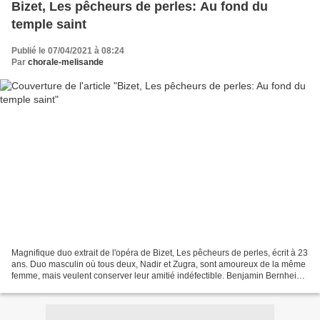
Bizet, Les pêcheurs de perles: Au fond du
temple saint
Publié le 07/04/2021 à 08:24
Par
chorale-melisande
Magnifique duo extrait de l'opéra de Bizet, Les pêcheurs de perles, écrit à 23
ans. Duo masculin où tous deux, Nadir et Zugra, sont amoureux de la même
femme, mais veulent conserver leur amitié indéfectible. Benjamin Bernheim
and Ludovic Tézier perform...