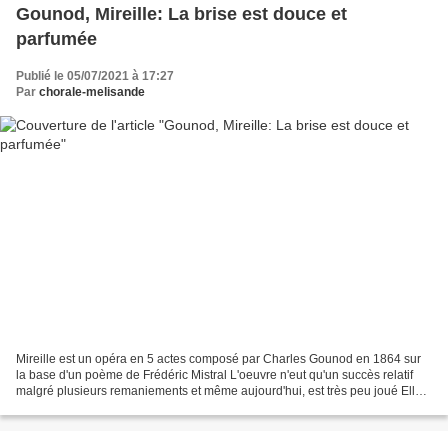
Gounod, Mireille: La brise est douce et
parfumée
Publié le 05/07/2021 à 17:27
Par
chorale-melisande
Mireille est un opéra en 5 actes composé par Charles Gounod en 1864 sur
la base d'un poème de Frédéric Mistral L'oeuvre n'eut qu'un succès relatif
malgré plusieurs remaniements et même aujourd'hui, est très peu joué Elle
mérite pourtant d'être (re)découverte....