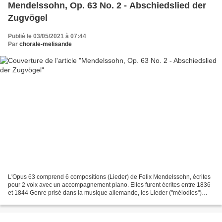
Mendelssohn, Op. 63 No. 2 - Abschiedslied der
Zugvögel
Publié le 03/05/2021 à 07:44
Par
chorale-melisande
L'Opus 63 comprend 6 compositions (Lieder) de Felix Mendelssohn, écrites
pour 2 voix avec un accompagnement piano. Elles furent écrites entre 1836
et 1844 Genre prisé dans la musique allemande, les Lieder ("mélodies")
sont plutôt des chants à une voix...