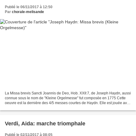
Publié le 06/11/2017 à 12:50
Par
chorale-melisande
La Missa brevis Sancti Joannis de Deo, Hob. XXII:7, de Joseph Haydn, aussi
connue sous le nom de "Kleine Orgelmesse" fut composée en 1775 Cette
oeuvre est la dernière des 4/5 messes courtes de Haydn. Elle est jouée avec
un petit orchestre et contient...
Verdi, Aida: marche triomphale
Publié le 02/11/2017 à 08:05