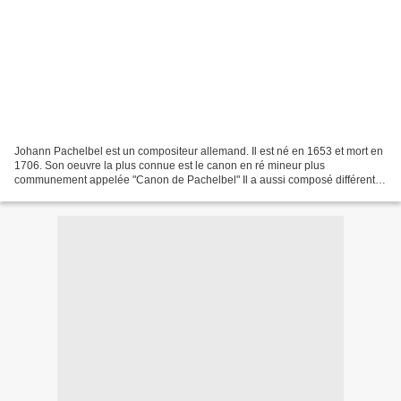
Johann Pachelbel est un compositeur allemand. Il est né en 1653 et mort en
1706. Son oeuvre la plus connue est le canon en ré mineur plus
communement appelée "Canon de Pachelbel" Il a aussi composé différents
motets et plusieurs Magnificat, dont celui-ci...