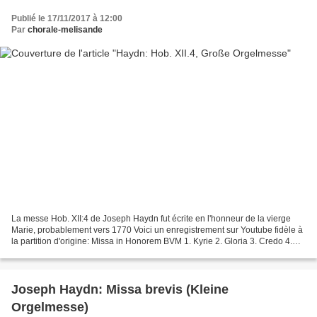
Publié le 17/11/2017 à 12:00
Par
chorale-melisande
La messe Hob. XII:4 de Joseph Haydn fut écrite en l'honneur de la vierge
Marie, probablement vers 1770 Voici un enregistrement sur Youtube fidèle à
la partition d'origine: Missa in Honorem BVM 1. Kyrie 2. Gloria 3. Credo 4.
Sancus 5. Benedictus 6. Agnus...
Joseph Haydn: Missa brevis (Kleine
Orgelmesse)