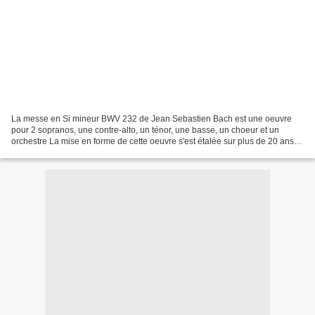
La messe en Si mineur BWV 232 de Jean Sebastien Bach est une oeuvre
pour 2 sopranos, une contre-alto, un ténor, une basse, un choeur et un
orchestre La mise en forme de cette oeuvre s'est étalée sur plus de 20 ans,
dans laquelle on retrouve une réutilisation...