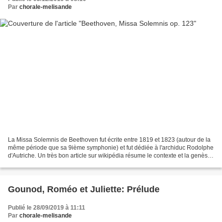
Par
chorale-melisande
La Missa Solemnis de Beethoven fut écrite entre 1819 et 1823 (autour de la
même période que sa 9ième symphonie) et fut dédiée à l'archiduc Rodolphe
d'Autriche. Un très bon article sur wikipédia résume le contexte et la genèse
de l'oeuvre Nombre de videos...
Gounod, Roméo et Juliette: Prélude
Publié le 28/09/2019 à 11:11
Par
chorale-melisande