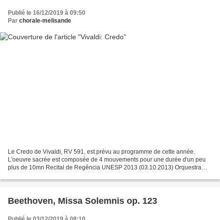
Publié le 16/12/2019 à 09:50
Par
chorale-melisande
Le Credo de Vivaldi, RV 591, est prévu au programme de cette année.
L'oeuvre sacrée est composée de 4 mouvements pour une durée d'un peu
plus de 10mn Recital de Regência UNESP 2013 (03.10.2013) Orquestra
Acadêmica da UNESP Coro de Câmara da UNESP Regência:...
Beethoven, Missa Solemnis op. 123
Publié le 03/12/2019 à 08:10