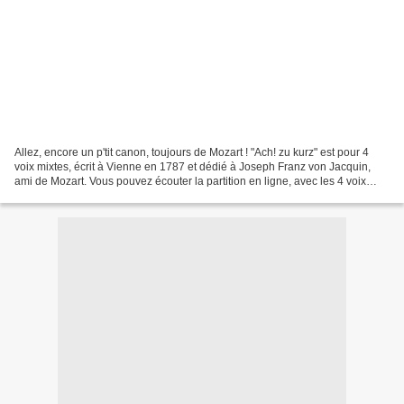
Allez, encore un p'tit canon, toujours de Mozart ! "Ach! zu kurz" est pour 4
voix mixtes, écrit à Vienne en 1787 et dédié à Joseph Franz von Jacquin,
ami de Mozart. Vous pouvez écouter la partition en ligne, avec les 4 voix
jouées au piano: Mozart, KV...