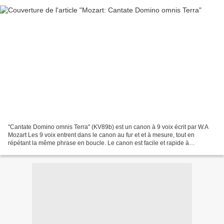
"Cantate Domino omnis Terra" (KV89b) est un canon à 9 voix écrit par W.A
Mozart Les 9 voix entrent dans le canon au fur et et à mesure, tout en
répétant la même phrase en boucle. Le canon est facile et rapide à
apprendre mais reste à diviser la chorale...