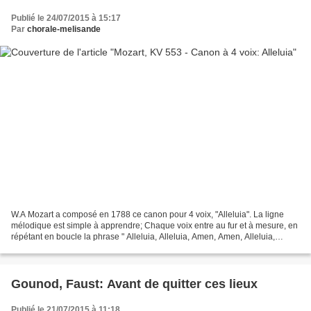
Publié le 24/07/2015 à 15:17
Par
chorale-melisande
W.A Mozart a composé en 1788 ce canon pour 4 voix, "Alleluia". La ligne
mélodique est simple à apprendre; Chaque voix entre au fur et à mesure, en
répétant en boucle la phrase " Alleluia, Alleluia, Amen, Amen, Alleluia,
Amen, Alleluia" Pour l'apprentissage,...
Gounod, Faust: Avant de quitter ces lieux
Publié le 21/07/2015 à 11:18