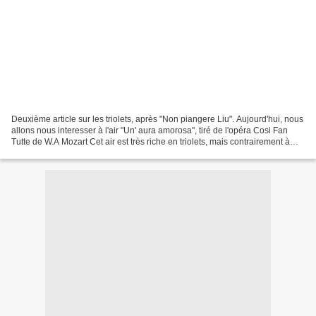
Deuxième article sur les triolets, après "Non piangere Liu". Aujourd'hui, nous
allons nous interesser à l'air "Un' aura amorosa", tiré de l'opéra Cosi Fan
Tutte de W.A Mozart Cet air est très riche en triolets, mais contrairement à
l'article précédent,...