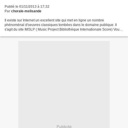
Publié le 01/11/2013 à 17:32
Par
chorale-melisande
Il existe sur Internet un excellent site qui met en ligne un nombre
phénoménal d'oeuvres classiques tombées dans le domaine publique. Il
s'agit du site IMSLP ( Music Project Bibliothèque Internationale Score) Vous
y trouverez des partitions de la majorités...
Publicité