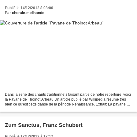
Publié le 14/12/2012 à 08:00
Par
chorale-melisande
Dans la série des chants traditionnels faisant partie de notre répertoire, voici
la Pavane de Thoinot Arbeau Un article publié par Wikipedia résume très
bien ce qu'est cette danse de la période Renaissance. Extrait: La pavane est
une danse de cour lente...
Zum Sanctus, Franz Schubert
Publié le 12/12/2012 à 12:12