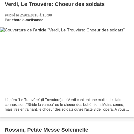
Verdi, Le Trouvère: Choeur des soldats
Publié le 25/01/2018 à 13:00
Par
chorale-melisande
L'opéra "Le Trouvère" (Il Trovatore) de Verdi contient une multitude d'airs
connus, sont "Stride la vampa" ou le choeur des bohémiens Moins connu,
mais très entrainant, le choeur des soldats ouvre l'acte 3 de l'opéra. A vous
de juger dans cette mise en...
Rossini, Petite Messe Solennelle