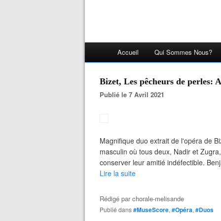
Accueil
Qui Sommes Nous?
Bizet, Les pêcheurs de perles:
Publié le 7 Avril 2021
Magnifique duo extrait de l'opéra de Bi
masculin où tous deux, Nadir et Zugr
conserver leur amitié indéfectible. Be
Lire la suite
Rédigé par
chorale-melisande
Publié dans
#MuseScore
,
#Opéra
,
#Duos