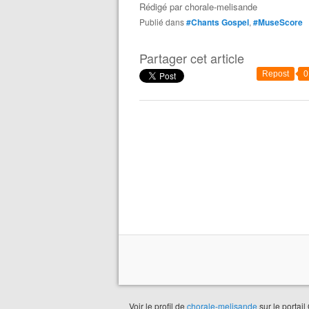
Rédigé par
chorale-melisande
Publié dans
#Chants Gospel
,
#MuseScore
Partager cet article
Repost
0
Voir le profil de
chorale-melisande
sur le portail