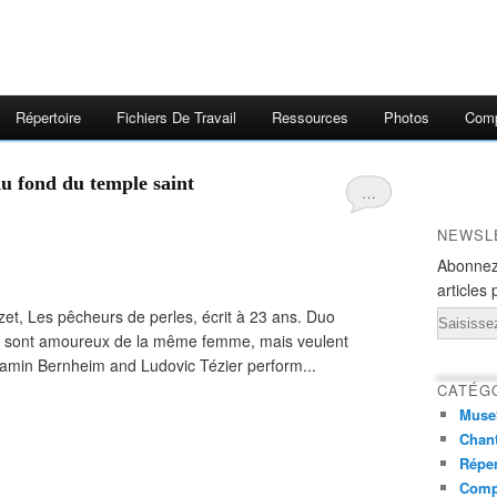
Répertoire
Fichiers De Travail
Ressources
Photos
Comp
 Au fond du temple saint
…
NEWSL
Abonnez
articles 
zet, Les pêcheurs de perles, écrit à 23 ans. Duo
Email
a, sont amoureux de la même femme, mais veulent
njamin Bernheim and Ludovic Tézier perform...
CATÉG
Muse
Chant
Réper
Comp