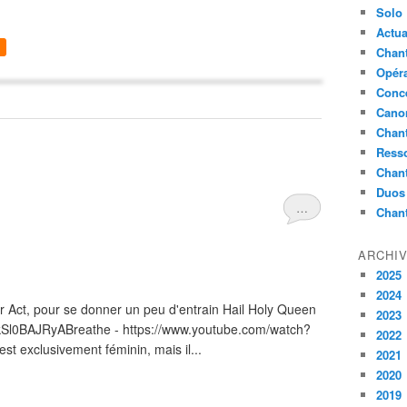
Solo
Actua
Chant
Opér
Conc
Cano
Chant
Ress
Chan
Duos
…
Chan
ARCHI
2025
2024
ter Act, pour se donner un peu d'entrain Hail Holy Queen
2023
kSl0BAJRyABreathe - https://www.youtube.com/watch?
2022
st exclusivement féminin, mais il...
2021
2020
2019