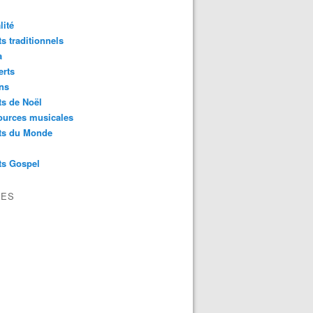
lité
s traditionnels
a
erts
ns
s de Noël
ources musicales
ts du Monde
ts Gospel
VES