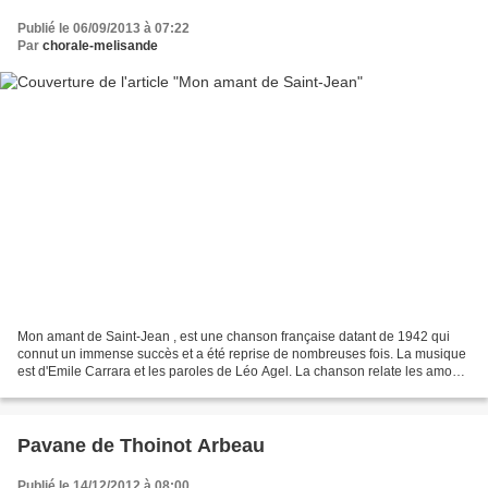
Publié le 06/09/2013 à 07:22
Par
chorale-melisande
Mon amant de Saint-Jean , est une chanson française datant de 1942 qui
connut un immense succès et a été reprise de nombreuses fois. La musique
est d'Emile Carrara et les paroles de Léo Agel. La chanson relate les amours
sans lendemain d'une jeune fille...
Pavane de Thoinot Arbeau
Publié le 14/12/2012 à 08:00