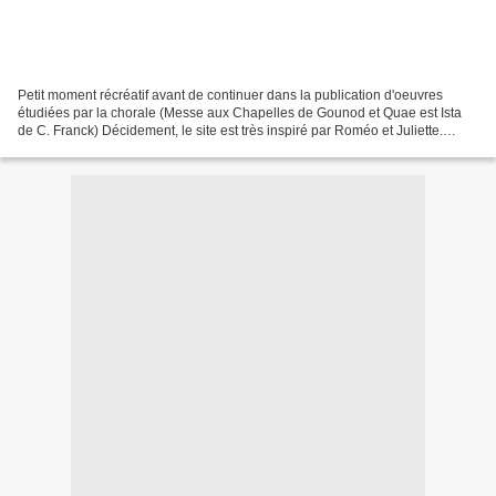
Petit moment récréatif avant de continuer dans la publication d'oeuvres
étudiées par la chorale (Messe aux Chapelles de Gounod et Quae est Ista
de C. Franck) Décidement, le site est très inspiré par Roméo et Juliette.
Après l'article sur La valse de Juliette...