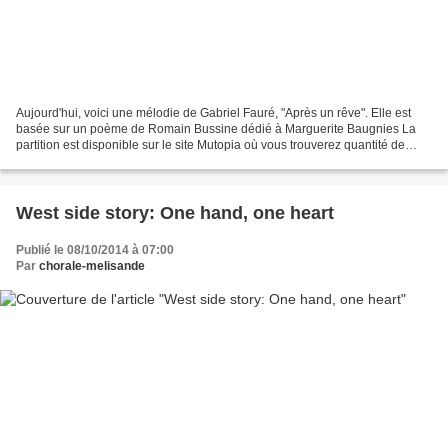
Aujourd'hui, voici une mélodie de Gabriel Fauré, "Après un rêve". Elle est
basée sur un poème de Romain Bussine dédié à Marguerite Baugnies La
partition est disponible sur le site Mutopia où vous trouverez quantité de
pièces gratuites. Si vous aimez Fauré,...
West side story: One hand, one heart
Publié le 08/10/2014 à 07:00
Par
chorale-melisande