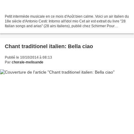
Petit intermède musicale en ce mois d'Août bien calme. Voici un air italien du
18e siècle d'Antonio Cesti: Intorno all'idol mio Cet air est extrait du livre "28
Italian songs and arias" (28 airs italiens), publié chez Schirmer Pour
commencer, laissez...
Chant traditionel italien: Bella ciao
Publié le 10/10/2014 à 08:13
Par
chorale-melisande