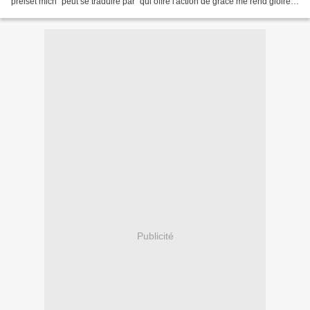
preiset mich" peut se traduire par "qui offre l'action de grâce me rend gloire".
Pour plus de détails, un article...
Publicité