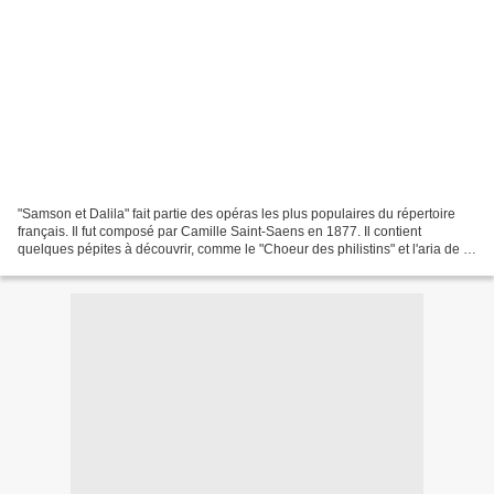
"Samson et Dalila" fait partie des opéras les plus populaires du répertoire
français. Il fut composé par Camille Saint-Saens en 1877. Il contient
quelques pépites à découvrir, comme le "Choeur des philistins" et l'aria de la
Mezzo-Soprano "Mon coeur s'ouvre...