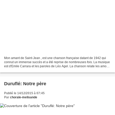
Mon amant de Saint-Jean , est une chanson française datant de 1942 qui
connut un immense succès et a été reprise de nombreuses fois. La musique
est d'Emile Carrara et les paroles de Léo Agel. La chanson relate les amours
sans lendemain d'une jeune fille...
Duruflé: Notre père
Publié le 14/12/2015 à 07:45
Par
chorale-melisande