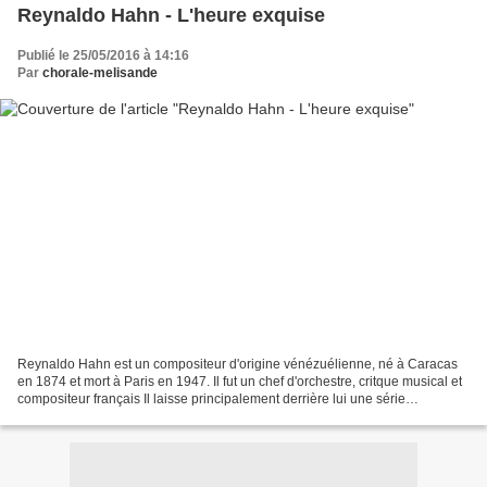
Reynaldo Hahn - L'heure exquise
Publié le 25/05/2016 à 14:16
Par
chorale-melisande
Reynaldo Hahn est un compositeur d'origine vénézuélienne, né à Caracas
en 1874 et mort à Paris en 1947. Il fut un chef d'orchestre, critque musical et
compositeur français Il laisse principalement derrière lui une série
d'opérettes et mélodies,dont un...