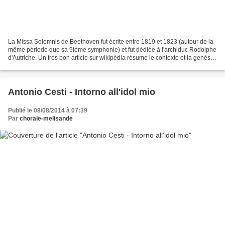
La Missa Solemnis de Beethoven fut écrite entre 1819 et 1823 (autour de la
même période que sa 9ième symphonie) et fut dédiée à l'archiduc Rodolphe
d'Autriche. Un très bon article sur wikipédia résume le contexte et la genèse
de l'oeuvre Nombre de videos...
Antonio Cesti - Intorno all'idol mio
Publié le 08/08/2014 à 07:39
Par
chorale-melisande