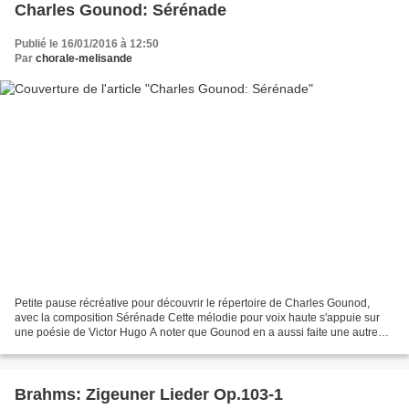
Charles Gounod: Sérénade
Publié le 16/01/2016 à 12:50
Par
chorale-melisande
Petite pause récréative pour découvrir le répertoire de Charles Gounod,
avec la composition Sérénade Cette mélodie pour voix haute s'appuie sur
une poésie de Victor Hugo A noter que Gounod en a aussi faite une autre
version avec paroles d'E. de la Chauvinière...
Brahms: Zigeuner Lieder Op.103-1