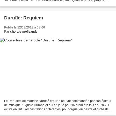
"Accorde nous la paix" ou "Donne nous la paix". Quoi de plus approprié,
après les évènements tragiques...
Duruflé: Requiem
Publié le 12/03/2018 à 08:00
Par
chorale-melisande
Le Requiem de Maurice Duruflé est une oeuvre commandée par son éditeur
de musique Auguste Durand et qui fut joué pour la première fois en 1947. Il
existe en fait 3 orchestrations différentes: pour orgue, orchestre et orchestre
reduit Ci-dessous, vous...