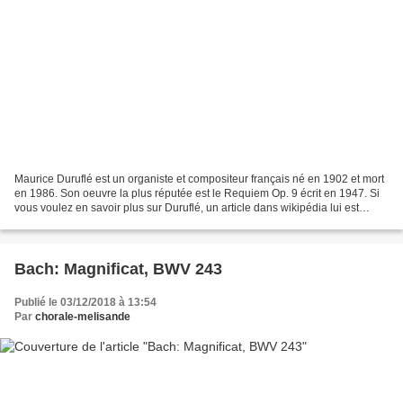
Maurice Duruflé est un organiste et compositeur français né en 1902 et mort
en 1986. Son oeuvre la plus réputée est le Requiem Op. 9 écrit en 1947. Si
vous voulez en savoir plus sur Duruflé, un article dans wikipédia lui est
consacré. "Notre père" est...
Bach: Magnificat, BWV 243
Publié le 03/12/2018 à 13:54
Par
chorale-melisande