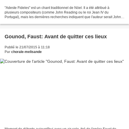
"Adeste Fideles" est un chant traditionnel de Nöel. Il a été attribué à
plusieurs compositeurs (comme John Reading ou le roi Jean IV du
Portugal), mais les dernières recherches indiquent que l'auteur serait John
Francis Wade (1711-1786) Le texte d'origine...
Gounod, Faust: Avant de quitter ces lieux
Publié le 21/07/2015 à 11:18
Par
chorale-melisande
Moment de détente aujourd'hui avec un air solo, tiré de l'opéra Faust de