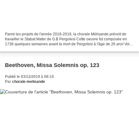
Parmi les projets de l'année 2018-2019, la chorale Mélisande prévoit de
travailler le Stabat Mater de G.B Pergolesi Cette oeuvre fut composée en
1736 quelques semaines avant la mort de Pergolesi à l'âge de 26 ans! Voir
la page wikipédia pour plus de détails...
Beethoven, Missa Solemnis op. 123
Publié le 03/12/2019 à 08:10
Par
chorale-melisande