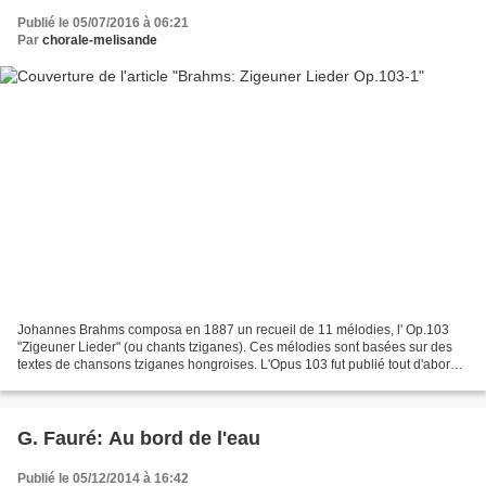
Publié le 05/07/2016 à 06:21
Par
chorale-melisande
Johannes Brahms composa en 1887 un recueil de 11 mélodies, l' Op.103
"Zigeuner Lieder" (ou chants tziganes). Ces mélodies sont basées sur des
textes de chansons tziganes hongroises. L'Opus 103 fut publié tout d'abord
en 1888 puis Brahms fit de nouveaux...
G. Fauré: Au bord de l'eau
Publié le 05/12/2014 à 16:42