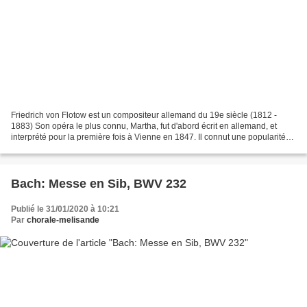
Friedrich von Flotow est un compositeur allemand du 19e siècle (1812 -
1883) Son opéra le plus connu, Martha, fut d'abord écrit en allemand, et
interprété pour la première fois à Vienne en 1847. Il connut une popularité
croissante avec sa version italienne...
Bach: Messe en Sib, BWV 232
Publié le 31/01/2020 à 10:21
Par
chorale-melisande