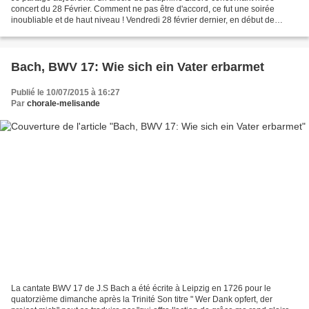
concert du 28 Février. Comment ne pas être d'accord, ce fut une soirée
inoubliable et de haut niveau ! Vendredi 28 février dernier, en début de
soirée, l’église Notre Dame du Rosaire...
Bach, BWV 17: Wie sich ein Vater erbarmet
Publié le 10/07/2015 à 16:27
Par
chorale-melisande
La cantate BWV 17 de J.S Bach a été écrite à Leipzig en 1726 pour le
quatorzième dimanche après la Trinité Son titre " Wer Dank opfert, der