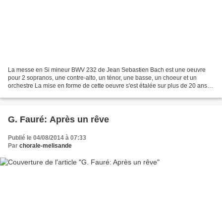
La messe en Si mineur BWV 232 de Jean Sebastien Bach est une oeuvre
pour 2 sopranos, une contre-alto, un ténor, une basse, un choeur et un
orchestre La mise en forme de cette oeuvre s'est étalée sur plus de 20 ans,
dans laquelle on retrouve une réutilisation...
G. Fauré: Après un rêve
Publié le 04/08/2014 à 07:33
Par
chorale-melisande