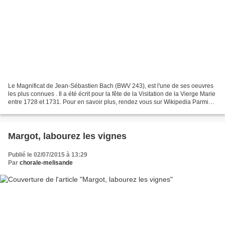
Le Magnificat de Jean-Sébastien Bach (BWV 243), est l'une de ses oeuvres
les plus connues . Il a été écrit pour la fête de la Visitation de la Vierge Marie
entre 1728 et 1731. Pour en savoir plus, rendez vous sur Wikipedia Parmi
les vidéos en ligne, voici...
Margot, labourez les vignes
Publié le 02/07/2015 à 13:29
Par
chorale-melisande