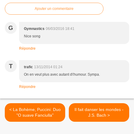
Ajouter un commentaire
G
Gymnastics
06/03/2016 18:41
Nice song
Répondre
T
trafic
13/11/2014 01:24
On en veut plus avec autant d\'humour. Sympa.
Répondre
< La Bohème, Puccini: Duo
Il fait danser les mondes -
"O suave Fanciulla"
J.S. Bach >