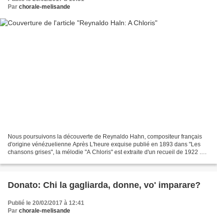
Par
chorale-melisande
Nous poursuivons la découverte de Reynaldo Hahn, compositeur français
d'origine vénézuelienne Après L'heure exquise publié en 1893 dans "Les
chansons grises", la mélodie "A Chloris" est extraite d'un recueil de 1922 .
Elle a été écrite sur un poème de...
Donato: Chi la gagliarda, donne, vo' imparare?
Publié le 20/02/2017 à 12:41
Par
chorale-melisande