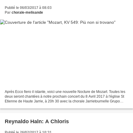
Publié le 06/03/2017 à 08:03
Par
chorale-melisande
Après Ecco fiero il istante, voici une nouvelle Nocture de Mozart. Toutes les
deux seront chantées à notre prochain concert du 8 Avril 2017 à l'église St
Etienne de Haute Jarrie, à 20h 30 avec la chorale Jarrietournelle Grupo
Elegía. www.elegia.es Grandes...
Reynaldo Haln: A Chloris
Publié le 26/02/2017 à 10:31