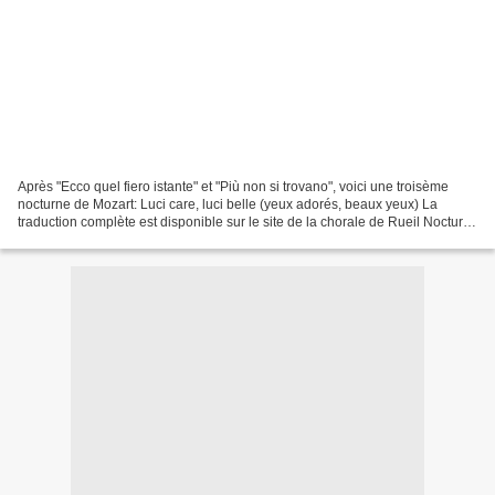
Après "Ecco quel fiero istante" et "Più non si trovano", voici une troisème
nocturne de Mozart: Luci care, luci belle (yeux adorés, beaux yeux) La
traduction complète est disponible sur le site de la chorale de Rueil Nocturn
Nº1 de W.A. Mozart interpretat...