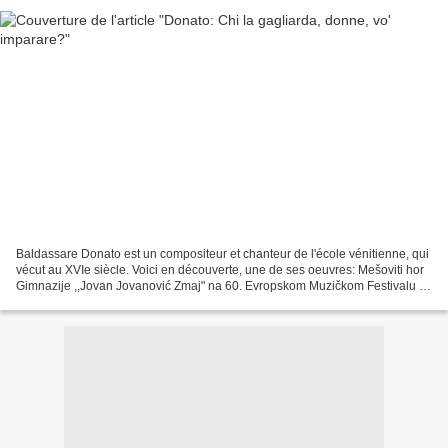
Baldassare Donato est un compositeur et chanteur de l'école vénitienne, qui
vécut au XVIe siècle. Voici en découverte, une de ses oeuvres: Mešoviti hor
Gimnazije ,,Jovan Jovanović Zmaj" na 60. Evropskom Muzičkom Festivalu za
mlade u Neerpelt-u, Belgiji....