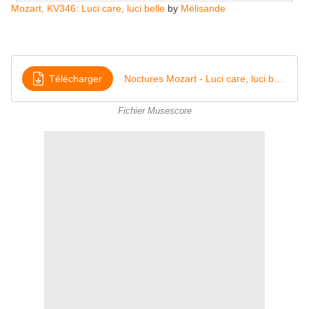
Mozart, KV346: Luci care, luci belle
by
Mélisande
Télécharger
Noctures Mozart - Luci care, luci belle
Fichier Musescore