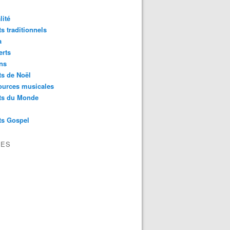
lité
s traditionnels
a
erts
ns
s de Noël
ources musicales
ts du Monde
ts Gospel
VES