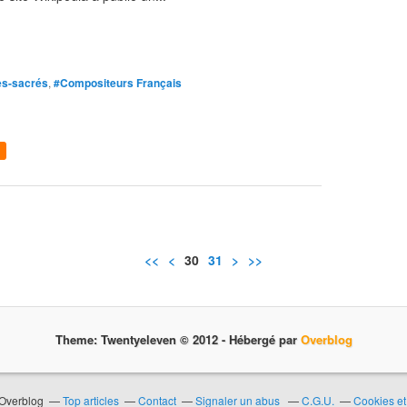
es-sacrés
,
#Compositeurs Français
<<
<
10
20
30
31
>
>>
Theme: Twentyeleven © 2012 -
Hébergé par
Overblog
 Overblog
Top articles
Contact
Signaler un abus
C.G.U.
Cookies et