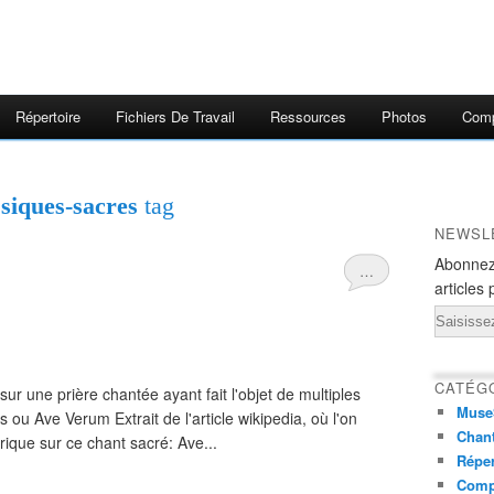
Répertoire
Fichiers De Travail
Ressources
Photos
Comp
ssiques-sacres
tag
NEWSL
Abonnez
…
articles 
Email
CATÉG
ur une prière chantée ayant fait l'objet de multiples
Muse
s ou Ave Verum Extrait de l'article wikipedia, où l'on
Chant
orique sur ce chant sacré: Ave...
Réper
Comp