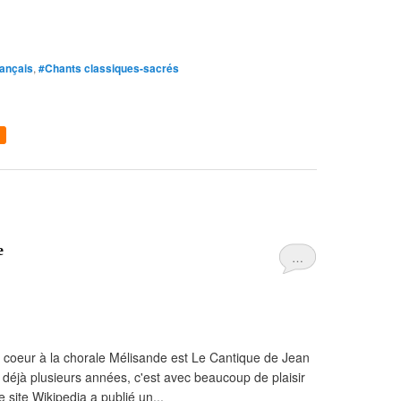
ançais
,
#Chants classiques-sacrés
e
…
à coeur à la chorale Mélisande est Le Cantique de Jean
a déjà plusieurs années, c'est avec beaucoup de plaisir
 site Wikipedia a publié un...