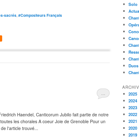
Solo
Actua
es-sacrés
,
#Compositeurs Français
Chant
Opér
Conc
Cano
Chant
Ress
Chan
Duos
Chan
ARCHI
…
2025
2024
2023
Friedrich Haendel, Canticorum Jubilo fait partie de notre
2022
 toutes les chorales A coeur Joie de Grenoble Pour un
2021
de l'article trouvé...
2020
2019