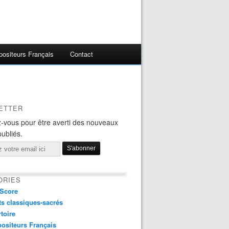
ositeurs Français
Contact
ETTER
-vous pour être averti des nouveaux
publiés.
ORIES
Score
s classiques-sacrés
toire
ositeurs Français