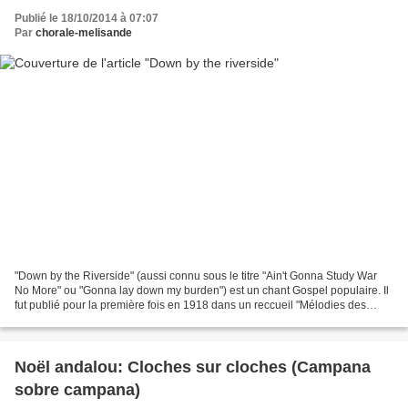
Publié le 18/10/2014 à 07:07
Par
chorale-melisande
"Down by the Riverside" (aussi connu sous le titre "Ain't Gonna Study War
No More" ou "Gonna lay down my burden") est un chant Gospel populaire. Il
fut publié pour la première fois en 1918 dans un reccueil "Mélodies des
plantations" . Le premier enregistrement...
Noël andalou: Cloches sur cloches (Campana
sobre campana)