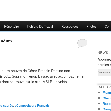
Répertoire
Fichiers De Travail
Ressources
Photos
Comp
cundum
…
NEWSL
Abonnez
articles 
ne autre oeuvre de César Franck: Domine non
Email
ois voix: Soprano, Ténor, Basse, avec accompagnement
droit se trouve sur le site IMSLP. La vidéo...
CATÉG
Muse
Chant
Réper
es-sacrés
,
#Compositeurs Français
Comp