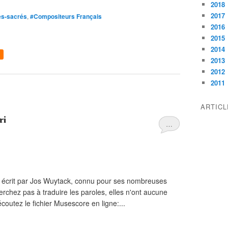
2018
2017
es-sacrés
,
#Compositeurs Français
2016
2015
2014
2013
2012
2011
ARTIC
ri
…
x écrit par Jos Wuytack, connu pour ses nombreuses
chez pas à traduire les paroles, elles n'ont aucune
écoutez le fichier Musescore en ligne:...