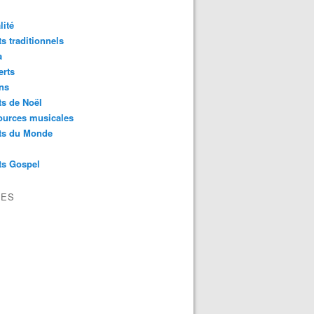
lité
s traditionnels
a
erts
ns
s de Noël
ources musicales
ts du Monde
ts Gospel
VES