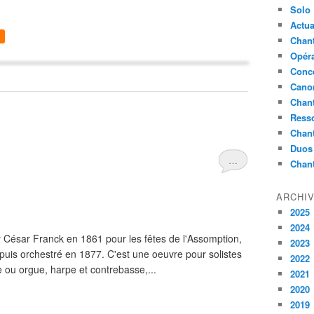
Solo
Actua
Chant
Opér
Conc
Cano
Chant
Ress
Chan
Duos
…
Chan
ARCHI
2025
2024
par César Franck en 1861 pour les fêtes de l'Assomption,
2023
puis orchestré en 1877. C'est une oeuvre pour solistes
2022
e ou orgue, harpe et contrebasse,...
2021
2020
2019