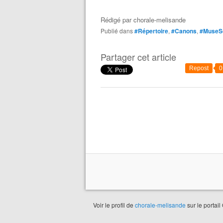
Rédigé par
chorale-melisande
Publié dans
#Répertoire
,
#Canons
,
#MuseS
Partager cet article
Repost
0
Voir le profil de
chorale-melisande
sur le portail