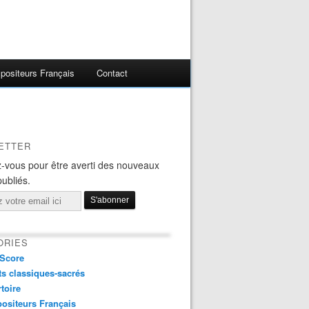
ositeurs Français
Contact
ETTER
-vous pour être averti des nouveaux
publiés.
ORIES
Score
s classiques-sacrés
toire
ositeurs Français