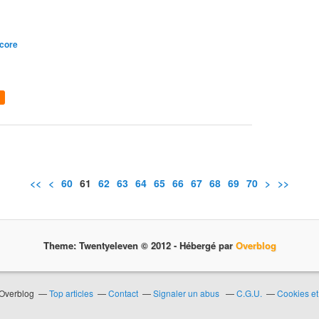
core
<<
<
10
20
30
40
50
60
61
62
63
64
65
66
67
68
69
70
80
90
>
>>
Theme: Twentyeleven © 2012 -
Hébergé par
Overblog
 Overblog
Top articles
Contact
Signaler un abus
C.G.U.
Cookies et