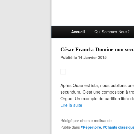
Accueil
Qui Sommes Nous?
César Franck: Domine non se
Publié le 14 Janvier 2015
Après Quae est ista, nous publions u
secundum. C'est une composition à tr
Orgue. Un exemple de partition libre de 
Lire la suite
Rédigé par
chorale-melisande
Publié dans
#Répertoire
,
#Chants classiqu