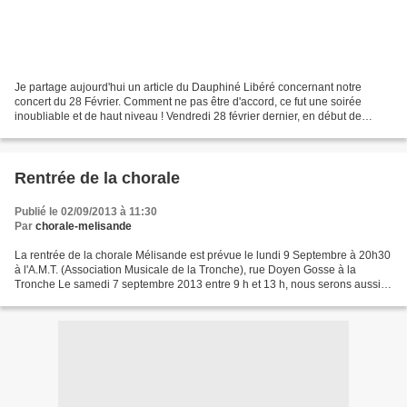
Je partage aujourd'hui un article du Dauphiné Libéré concernant notre
concert du 28 Février. Comment ne pas être d'accord, ce fut une soirée
inoubliable et de haut niveau ! Vendredi 28 février dernier, en début de
soirée, l’église Notre Dame du Rosaire...
Rentrée de la chorale
Publié le 02/09/2013 à 11:30
Par
chorale-melisande
La rentrée de la chorale Mélisande est prévue le lundi 9 Septembre à 20h30
à l'A.M.T. (Association Musicale de la Tronche), rue Doyen Gosse à la
Tronche Le samedi 7 septembre 2013 entre 9 h et 13 h, nous serons aussi
présents au Forum des Associations...