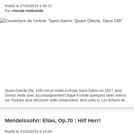
Publié le 27/10/2015 à 00:21
Par
chorale-melisande
Quam Dilecta (Op. 148) est un motet écrit par Saint-Saëns en 1917, pour
choeur mixte avec accompagnement Orgue Il existe quelques rares vidéos
sur Youtube pour découvrir cette composition, dont celle-ci: Les fichiers de
travail sont disponibles à la fin...
Mendelssohn: Elias, Op.70 : Hilf Herr!
Publié le 21/10/2015 à 15:00