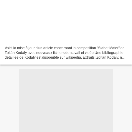
Voici la mise à jour d'un article concernant la composition "Stabat Mater" de
Zoltàn Kodàly avec nouveaux fichiers de travail et vidéo Une bibliographie
détaillée de Kodàly est disponible sur wikipedia. Extraits: Zoltán Kodály, né
le 16 Décembre 1882...