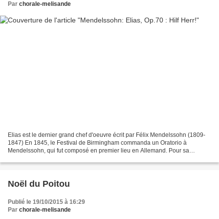
Par
chorale-melisande
Elias est le dernier grand chef d'oeuvre écrit par Félix Mendelssohn (1809-
1847) En 1845, le Festival de Birmingham commanda un Oratorio à
Mendelssohn, qui fut composé en premier lieu en Allemand. Pour sa
Première au Festival, il fut traduit et donné...
Noël du Poitou
Publié le 19/10/2015 à 16:29
Par
chorale-melisande