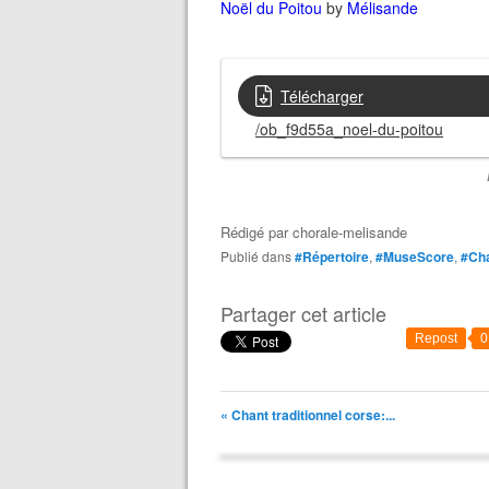
Noël du Poitou
by
Mélisande
Télécharger
/ob_f9d55a_noel-du-poitou
Rédigé par
chorale-melisande
Publié dans
#Répertoire
,
#MuseScore
,
#Cha
Partager cet article
Repost
0
« Chant traditionnel corse:...