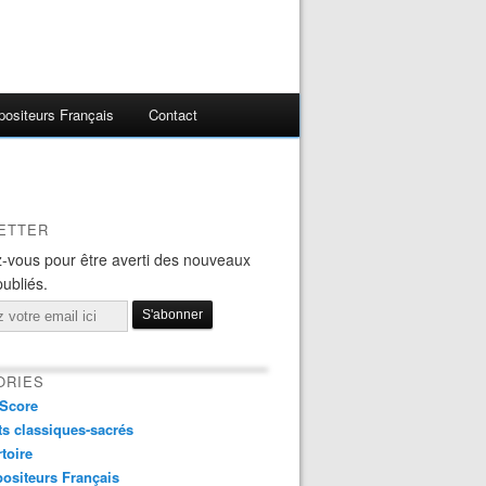
ositeurs Français
Contact
ETTER
-vous pour être averti des nouveaux
publiés.
ORIES
Score
s classiques-sacrés
toire
ositeurs Français