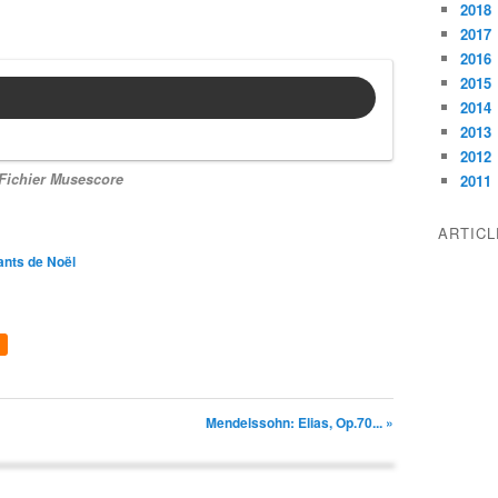
2018
2017
2016
2015
2014
2013
2012
Fichier Musescore
2011
ARTIC
nts de Noël
Mendelssohn: Elias, Op.70... »