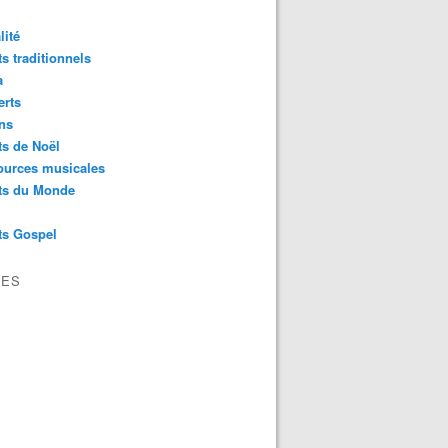
lité
s traditionnels
a
erts
ns
s de Noël
ources musicales
ts du Monde
ts Gospel
VES