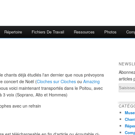
Répertoire
Fichiers De Travail
Ressources
Photos
Comp
NEWSL
Abonnez
de chants déjà étudiés l'an dernier que nous prévoyons
articles 
re concert de Noël (
Cloches sur Cloches
ou
Amazing
Email
 nous voici maintenant transportés dans le Poitou, avec
 à 3 voix (Soprano, Alto et Hommes)
rophes avec un refrain
CATÉG
Muse
Chant
Réper
Comp
e est téléchargeable en fin d'article ou écoutable ci-