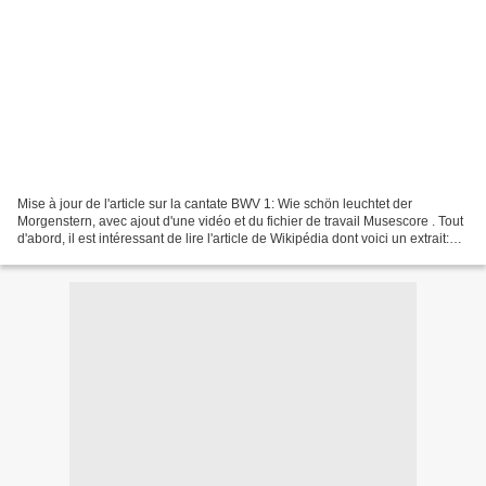
Mise à jour de l'article sur la cantate BWV 1: Wie schön leuchtet der
Morgenstern, avec ajout d'une vidéo et du fichier de travail Musescore . Tout
d'abord, il est intéressant de lire l'article de Wikipédia dont voici un extrait:
Bach écrivit cette cantate...