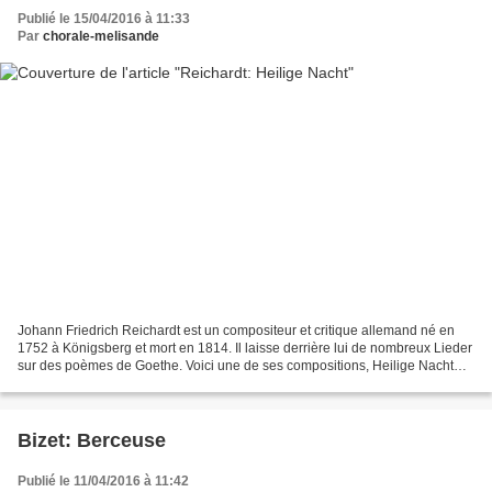
Publié le 15/04/2016 à 11:33
Par
chorale-melisande
Johann Friedrich Reichardt est un compositeur et critique allemand né en
1752 à Königsberg et mort en 1814. Il laisse derrière lui de nombreux Lieder
sur des poèmes de Goethe. Voici une de ses compositions, Heilige Nacht
(Douce nuit), pour choeur mixte...
Bizet: Berceuse
Publié le 11/04/2016 à 11:42