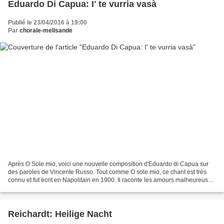
Eduardo Di Capua: I' te vurria vasà
Publié le 23/04/2016 à 19:00
Par
chorale-melisande
Après O Sole mio, voici une nouvelle composition d'Eduardo di Capua sur
des paroles de Vincente Russo. Tout comme O sole mio, ce chant est très
connu et fut écrit en Napolitain en 1900. Il raconte les amours malheureuses
de Vincente Russo, poète sans...
Reichardt: Heilige Nacht