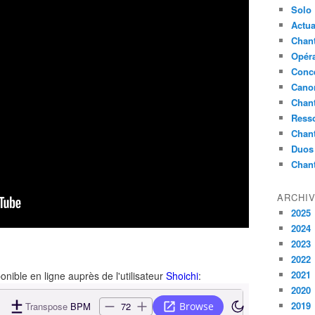
Solo
Actua
Chant
Opér
Conc
Cano
Chant
Ress
Chan
Duos
Chan
ARCHI
2025
2024
2023
2022
2021
onible en ligne auprès de l'utilisateur
Shoichi
:
2020
2019