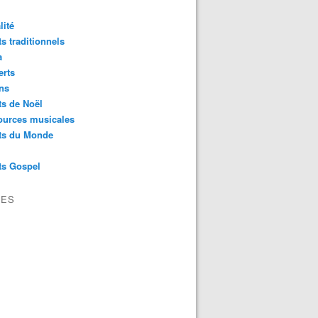
lité
s traditionnels
a
erts
ns
s de Noël
ources musicales
ts du Monde
ts Gospel
VES