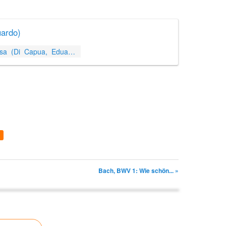
uardo)
http://imslp.org/wiki/I'_te_vurria_vasa_(Di_Capua,_Eduardo)
Bach, BWV 1: Wie schön... »