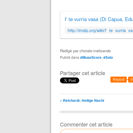
I' te vurria vasa (Di Capua, Ed
Rédigé par
chorale-melisande
Publié dans
#MuseScore
,
#Solo
Partager cet article
Repost
0
« Reichardt: Heilige Nacht
Commenter cet article