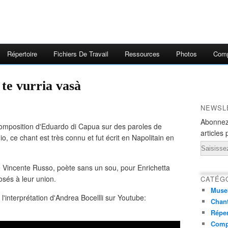
Répertoire
Fichiers De Travail
Ressources
Photos
Comp
 te vurria vasà
NEWSL
Abonnez
 composition d'Eduardo di Capua sur des paroles de
articles 
 ce chant est très connu et fut écrit en Napolitain en
Email
 Vincente Russo, poète sans un sou, pour Enrichetta
osés à leur union.
CATÉG
Muse
l'interprétation d'Andrea Bocellli sur Youtube:
Chant
Réper
Comp