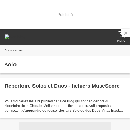
Publicité
MENU
Accueil
» solo
solo
Répertoire Solos et Duos - fichiers MuseScore
Vous trouverez les airs publiés dans ce Blog qui sont en dehors du
répertoire de la Chorale Mélisande. Les fichiers de travail proposés
permettent d'apprendre ou réviser des airs Solo ou des Duos: Arias Bizet:
Adieu de l'hôtesse arabe Caldara: Sebben...