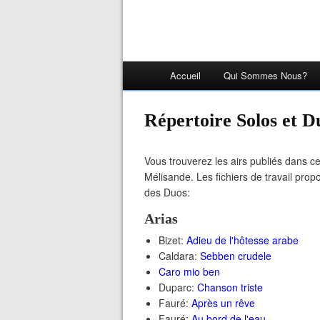
Accueil
Qui Sommes Nous?
Répertoire Solos et 
Vous trouverez les airs publiés dans c
Mélisande. Les fichiers de travail pro
des Duos
:
Arias
Bizet:
Adieu de l'hôtesse arabe
Caldara:
Sebben crudele
Caro mio ben
Duparc:
Chanson triste
Fauré:
Après un rêve
Fauré:
Au bord de l'eau