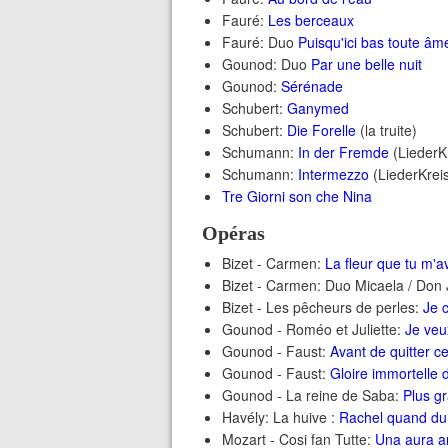
Fauré:
Les berceaux
Fauré: Duo
Puisqu'ici bas toute âm
Gounod: Duo
Par une belle nuit
Gounod:
Sérénade
Schubert:
Ganymed
Schubert:
Die Forelle
(la truite)
Schumann:
In der Fremde
(
LiederK
Schumann:
I
ntermezzo
(
LiederKrei
Tre Giorni son che Nina
Opéras
Bizet - Carmen:
La fleur que tu m'a
Bizet - Carmen: Duo Micaela / Don
Bizet - Les pêcheurs de perles:
Je 
Gounod - Roméo et Juliette:
Je veu
Gounod - Faust:
Avant de quitter ce
Gounod - Faust:
Gloire immortelle 
Gounod - La reine de Saba:
Plus g
Havély: La huive :
Rachel quand du
Mozart - Cosi fan Tutte:
Una aura 