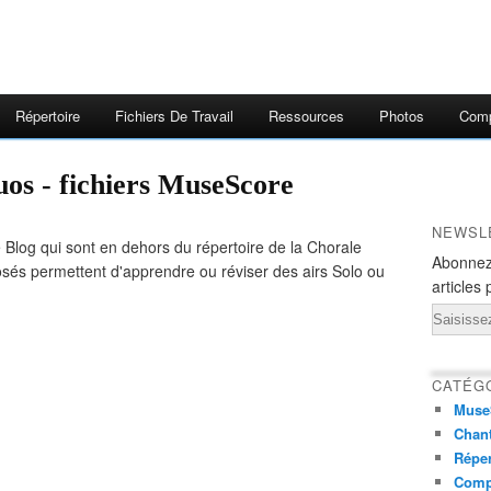
Répertoire
Fichiers De Travail
Ressources
Photos
Comp
Duos - fichiers MuseScore
NEWSL
e Blog qui sont en dehors du répertoire de la Chorale
Abonnez
posés permettent d'apprendre ou réviser des airs Solo ou
articles 
Email
CATÉG
Muse
Chant
Réper
Comp