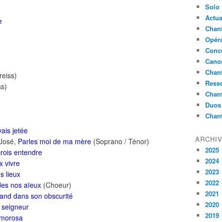
Solo
Actua
e
Chant
Opér
Conc
Cano
Chant
reiss)
Ress
ss)
Chan
Duos
Chan
vais jetée
ARCHI
 José,
Parles moi de ma mère
(Soprano / Ténor)
2025
crois entendre
2024
x vivre
2023
s lieux
2022
des nos aïeux
(Choeur)
2021
rand dans son obscurité
2020
 seigneur
2019
amorosa