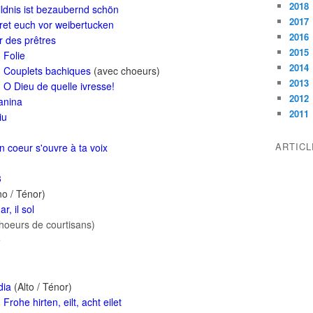
2018
ildnis ist bezaubernd schön
2017
et euch vor weibertucken
2016
 des prêtres
2015
:
Folie
2014
:
Couplets bachiques
(avec choeurs)
2013
:
O Dieu de quelle ivresse!
2012
anina
2011
iu
ARTIC
 coeur s'ouvre à ta voix
3
o / Ténor)
r, il sol
oeurs de courtisans)
e
dia
(Alto / Ténor)
:
Frohe hirten, eilt, acht eilet