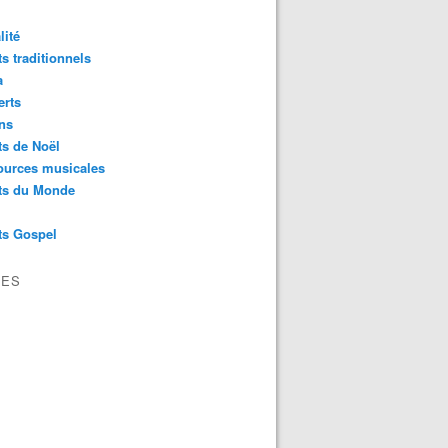
lité
s traditionnels
a
erts
ns
s de Noël
ources musicales
ts du Monde
ts Gospel
VES