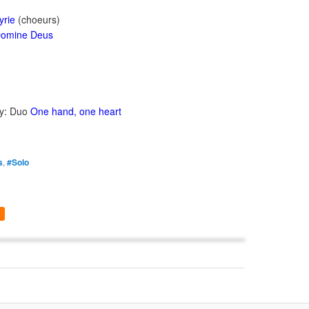
yrie
(choeurs)
omine Deus
ry: Duo
One hand, one heart
s
,
#Solo