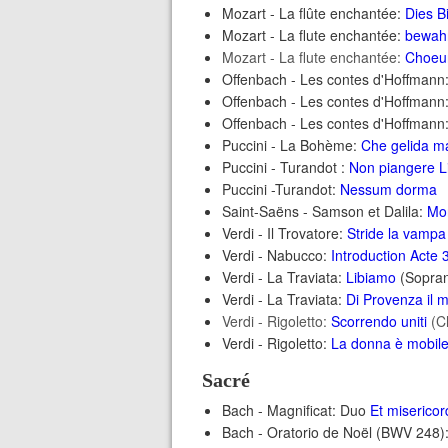
Mozart - La flûte enchantée:
Dies B
Mozart - La flute enchantée:
bewahr
Mozart - La flute enchantée:
Choeur
Offenbach - Les contes d'Hoffmann
Offenbach - Les contes d'Hoffmann
Offenbach - Les contes d'Hoffmann
Puccini - La Bohème:
Che gelida m
Puccini - Turandot :
Non piangere L
Puccini -Turandot:
Nessum dorma
Saint-Saëns - Samson et Dalila:
Mon
Verdi - Il Trovatore:
Stride la vampa
Verdi - Nabucco:
Introduction Acte 
Verdi - La Traviata:
Libiamo
(Sopran
Verdi - La Traviata:
Di Provenza il ma
Verdi - Rigoletto:
Scorrendo uniti
(Ch
Verdi - Rigoletto:
La donna è mobil
Sacré
Bach - Magnificat: Duo
Et misericor
Bach - Oratorio de Noël (BWV 248)