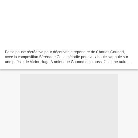
Petite pause récréative pour découvrir le répertoire de Charles Gounod,
avec la composition Sérénade Cette mélodie pour voix haute s'appuie sur
une poésie de Victor Hugo A noter que Gounod en a aussi faite une autre
version avec paroles d'E. de la Chauvinière...