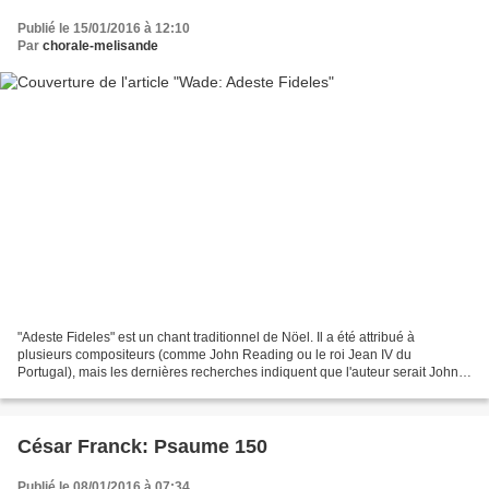
Publié le 15/01/2016 à 12:10
Par
chorale-melisande
"Adeste Fideles" est un chant traditionnel de Nöel. Il a été attribué à
plusieurs compositeurs (comme John Reading ou le roi Jean IV du
Portugal), mais les dernières recherches indiquent que l'auteur serait John
Francis Wade (1711-1786) Le texte d'origine...
César Franck: Psaume 150
Publié le 08/01/2016 à 07:34