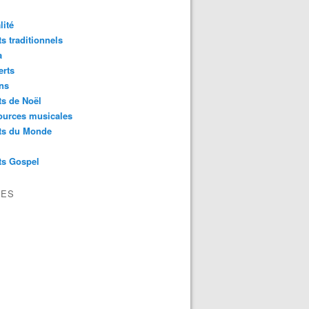
lité
s traditionnels
a
erts
ns
s de Noël
ources musicales
ts du Monde
ts Gospel
VES