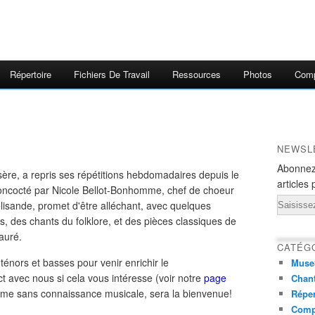
Répertoire
Fichiers De Travail
Ressources
Photos
Comp
NEWSL
Abonnez
ère, a repris ses répétitions hebdomadaires depuis le
articles 
ncocté par Nicole Bellot-Bonhomme, chef de choeur
Email
lisande, promet d'être alléchant, avec quelques
des chants du folklore, et des pièces classiques de
auré.
CATÉG
énors et basses pour venir enrichir le
Muse
t avec nous si cela vous intéresse (voir notre
page
Chant
ême sans connaissance musicale, sera la bienvenue!
Réper
Comp