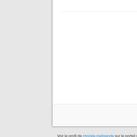
Voir le profil de
chorale-melisande
sur le portail