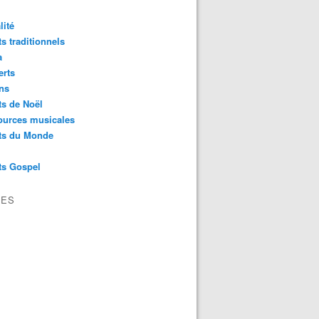
lité
s traditionnels
a
erts
ns
s de Noël
ources musicales
ts du Monde
ts Gospel
VES