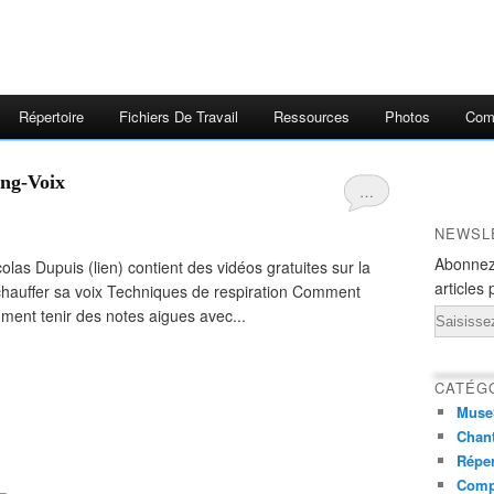
Répertoire
Fichiers De Travail
Ressources
Photos
Comp
ing-Voix
…
NEWSL
Abonnez
las Dupuis (lien) contient des vidéos gratuites sur la
articles 
auffer sa voix Techniques de respiration Comment
mment tenir des notes aigues avec...
Email
CATÉG
Muse
Chant
Réper
Comp