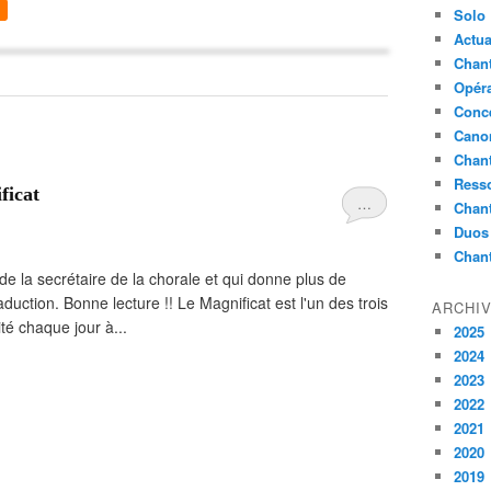
Solo
Actua
Chant
Opér
Conc
Cano
Chant
Ress
ficat
…
Chan
Duos
Chan
 de la secrétaire de la chorale et qui donne plus de
aduction. Bonne lecture !! Le Magnificat est l'un des trois
ARCHI
ité chaque jour à...
2025
2024
2023
2022
2021
2020
2019