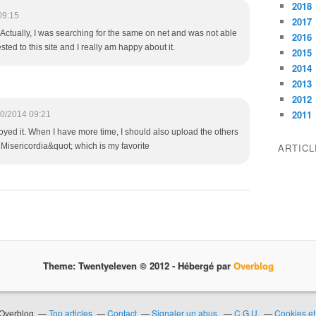
2018
09:15
2017
. Actually, I was searching for the same on net and was not able
2016
sted to this site and I really am happy about it.
2015
2014
2013
2012
2011
0/2014 09:21
joyed it. When I have more time, I should also upload the others
 Misericordia&quot; which is my favorite
ARTIC
Theme: Twentyeleven © 2012 -
Hébergé par
Overblog
 Overblog
Top articles
Contact
Signaler un abus
C.G.U.
Cookies et