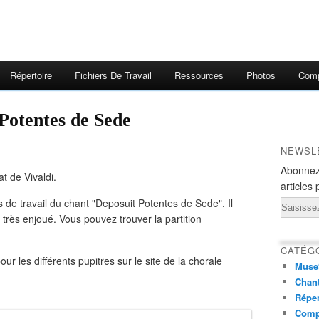
Répertoire
Fichiers De Travail
Ressources
Photos
Comp
 Potentes de Sede
NEWSL
Abonnez
t de Vivaldi.
articles 
rs de travail du chant "Deposuit Potentes de Sede". Il
Email
, très enjoué. Vous pouvez trouver la partition
CATÉG
ur les différents pupitres sur le site de la chorale
Muse
Chant
Réper
Comp