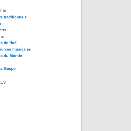
lité
s traditionnels
a
erts
ns
s de Noël
ources musicales
ts du Monde
ts Gospel
VES