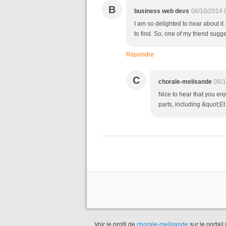
B
business web devs
06/10/2014 
I am so delighted to hear about it
to find. So, one of my friend sugge
Répondre
C
chorale-melisande
06/1
Nice to hear that you en
parts, including &quot;Et
Voir le profil de
chorale-melisande
sur le portail