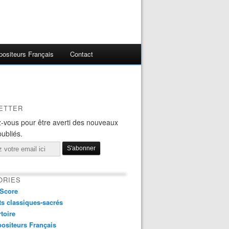
ositeurs Français
Contact
ETTER
-vous pour être averti des nouveaux
publiés.
ORIES
Score
s classiques-sacrés
toire
ositeurs Français