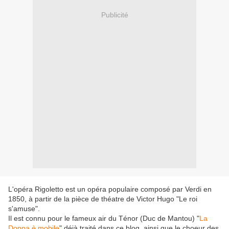
Publicité
L'opéra Rigoletto est un opéra populaire composé par Verdi en
1850, à partir de la pièce de théatre de Victor Hugo "Le roi
s'amuse".
Il est connu pour le fameux air du Ténor (Duc de Mantou) "
La
Donna è mobile
" déjà traité dans ce blog, ainsi que le choeur des