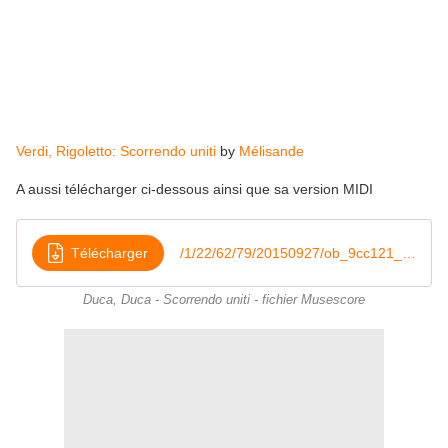
Verdi, Rigoletto: Scorrendo uniti
by
Mélisande
A aussi télécharger ci-dessous ainsi que sa version MIDI
Télécharger
/1/22/62/79/20150927/ob_9cc121_acte2-02-duca-duca
Duca, Duca - Scorrendo uniti - fichier Musescore