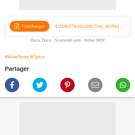
Télécharger
/1/22/62/79/20150927/ob_d51561_acte2-02-duca-duca
Duca, Duca - Scorrendo uniti - fichier MIDI
#MuseScore
#Opéra
Partager