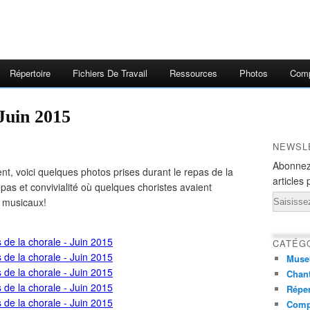
Répertoire
Fichiers De Travail
Ressources
Photos
Comp
 Juin 2015
NEWSL
Abonnez
t, voici quelques photos prises durant le repas de la
articles 
pas et convivialité où quelques choristes avaient
Email
 musicaux!
CATÉG
Muse
Chant
Réper
Comp