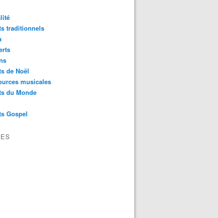
lité
s traditionnels
a
erts
ns
s de Noël
ources musicales
ts du Monde
ts Gospel
VES