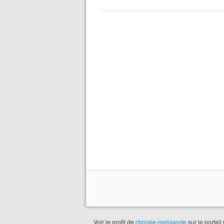
Voir le profil de
chorale-melisande
sur le portail