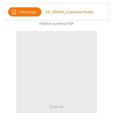
Télécharger
/ob_82b0af_o-salutaris-hostia
Partition au format PDF
Publicité