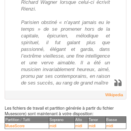
Richard Wagner lorsque celui-ci écrivit
Rienzi.
Parisien obstiné « n’ayant jamais eu le
temps » de se promener hors de la
capitale, épicurien, mélodique et
spirituel, il fut galant plus que
passionné, élégant et garda, dans
l’extrême vieillesse, une fine intelligence
et une verve aimable. Il a été un
musicien invariablement heureux, aimé,
promu par ses contemporains, en raison
de ses succès, au rang de grand maître
Wikipedia
Les fichiers de travail et partition générée à partir du fichier
Musescore) sont maintenant à votre disposition:
Partition / Tutti
Soprano
Alto
Tenor
Basse
MuseScore
midi
midi
midi
midi