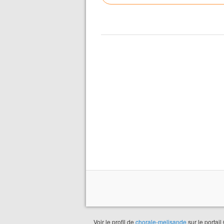
Voir le profil de
chorale-melisande
sur le portail