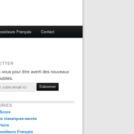
ositeurs Français
Contact
ETTER
-vous pour être averti des nouveaux
publiés.
ORIES
Score
s classiques-sacrés
toire
ositeurs Français