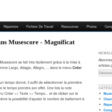
Répertoire
Fichiers De Travail
Ressources
Photos
Comp
dans Musescore - Magnificat
NEWSL
Abonnez
Musescore se fait très facilement grâce à la mise à
articles 
omme Largo, Adagio, Allegro, ... dans le menu
Créer
Email
n tempo donné, il suffit de sélectionner la première
lle le tempo prendra son effet. Une fois la note
CATÉG
menu Créer >> Texte >> Tempo... et de clicker sur le
Muse
ême la possibilité d'ajuster le nombre de battement à
Chant
Réper
Comp