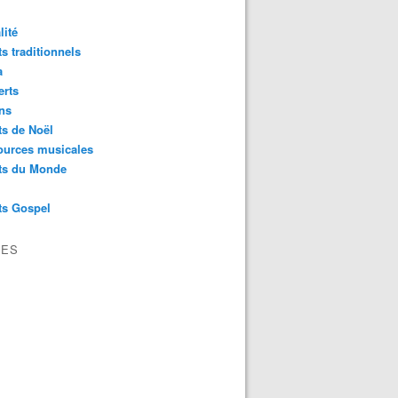
lité
s traditionnels
a
erts
ns
s de Noël
ources musicales
ts du Monde
ts Gospel
VES