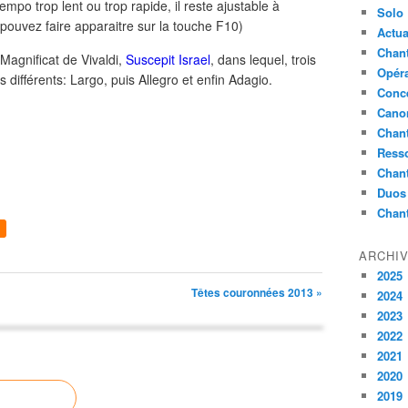
mpo trop lent ou trop rapide, il reste ajustable à
Solo
pouvez faire apparaitre sur la touche F10)
Actua
Chant
Magnificat de Vivaldi,
Suscepit Israel
, dans lequel, trois
Opér
différents: Largo, puis Allegro et enfin Adagio.
Conc
Cano
Chant
Ress
Chan
Duos
Chan
ARCHI
2025
Têtes couronnées 2013 »
2024
2023
2022
2021
2020
2019