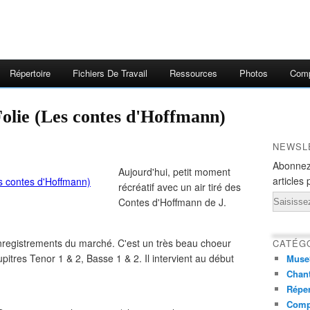
Répertoire
Fichiers De Travail
Ressources
Photos
Comp
olie (Les contes d'Hoffmann)
NEWSL
Abonnez
Aujourd'hui, petit moment
articles 
récréatif avec un air tiré des
Email
Contes d'Hoffmann de J.
nregistrements du marché. C'est un très beau choeur
CATÉG
itres Tenor 1 & 2, Basse 1 & 2. Il intervient au début
Muse
Chant
Réper
Comp