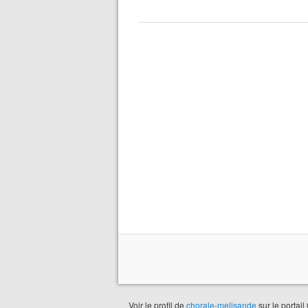
Voir le profil de
chorale-melisande
sur le portail