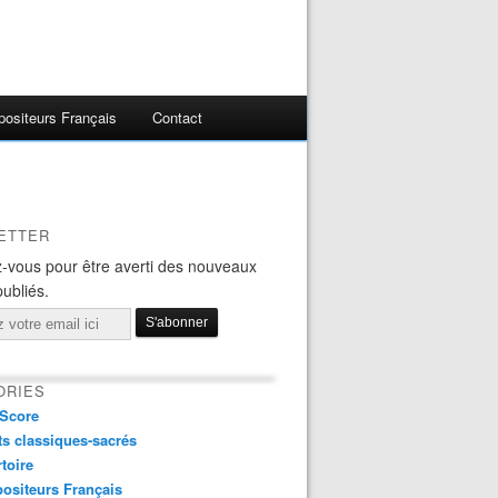
ositeurs Français
Contact
ETTER
-vous pour être averti des nouveaux
publiés.
ORIES
Score
s classiques-sacrés
toire
ositeurs Français