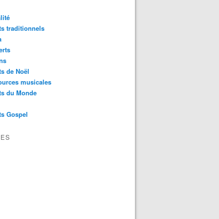
lité
s traditionnels
a
erts
ns
s de Noël
ources musicales
ts du Monde
ts Gospel
VES