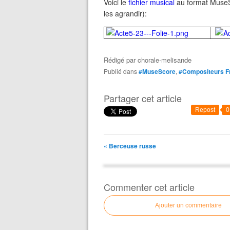
Voici le
fichier musical
au format MuseSc
les agrandir):
Rédigé par
chorale-melisande
Publié dans
#MuseScore
,
#Compositeurs F
Partager cet article
Repost
0
« Berceuse russe
Commenter cet article
Ajouter un commentaire