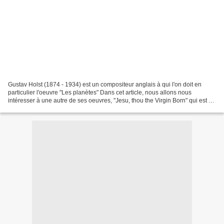
Gustav Holst (1874 - 1934) est un compositeur anglais à qui l'on doit en
particulier l'oeuvre "Les planètes" Dans cet article, nous allons nous
intéresser à une autre de ses oeuvres, "Jesu, thou the Virgin Born" qui est un
chant sacré pour choeur mixte...