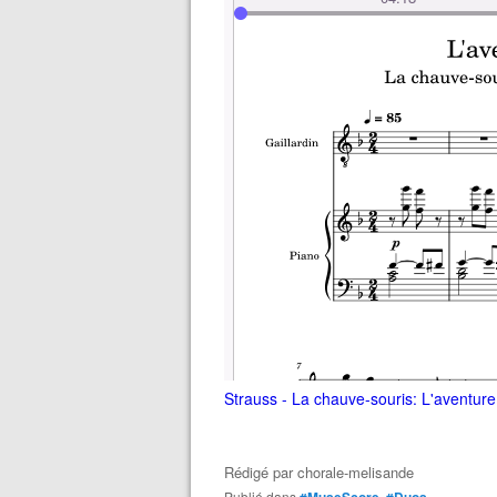
Strauss - La chauve-souris: L'aventure 
Rédigé par
chorale-melisande
Publié dans
#MuseScore
,
#Duos