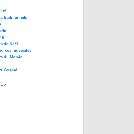
lité
s traditionnels
a
erts
ns
s de Noël
ources musicales
ts du Monde
ts Gospel
VES