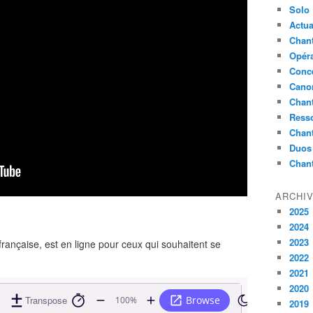
Solo
Actua
Chant
Opér
Conc
Cano
Chant
Ress
Chan
Duos
Chan
ARCHI
2025
2024
2023
française, est en ligne pour ceux qui souhaitent se
2022
2021
2020
2019