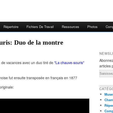
Répertoire
Fichiers De Travail
Ressources
Photos
Comp
ouris: Duo de la montre
NEWSL
Abonnez
de de vacances avec un duo tiré de
"La chauve-souris"
articles 
.
Email
oise fut ensuite transposée en français en 1877
riginale:
CATÉG
Muse
Chant
Réper
Comp