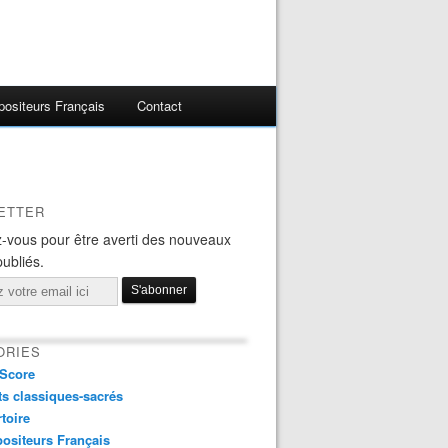
ositeurs Français
Contact
ETTER
-vous pour être averti des nouveaux
publiés.
ORIES
Score
s classiques-sacrés
toire
ositeurs Français