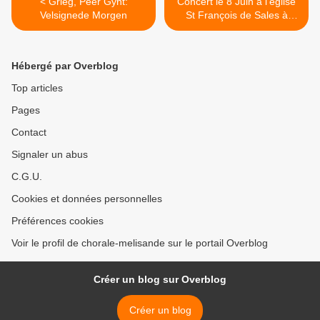
< Grieg, Peer Gynt:
Concert le 8 Juin à l'église
Velsignede Morgen
St François de Sales à
Grenoble >
Hébergé par Overblog
Top articles
Pages
Contact
Signaler un abus
C.G.U.
Cookies et données personnelles
Préférences cookies
Voir le profil de chorale-melisande sur le portail Overblog
Créer un blog sur Overblog
Créer un blog